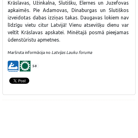
Krāslavas, Užinkalna, Slutišku, Elernes un Juzefovas
apkaimēs. Pie Adamovas, Dinaburgas un Slutiškos
izveidotas dabas izziņas takas. Daugavas lokiem nav
līdzīgu vietu citur Latvijā! Vienu atsevišķu dienu var
veltīt Krāslavas apskatei. Minētajā posmā pieejamas
ūdenstūristu apmetnes.
Maršruta informācija no
Latvijas Lauku foruma​
5-9