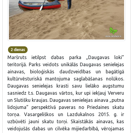
2 dienas
Maršruts ietilpst dabas parka „Daugavas loki”
teritorijā. Parks veidots unikālās Daugavas senielejas
ainavas, bioloģiskās daudzveidības un bagātīgā
kultūrvēsturiskā mantojuma saglabāšanas nolūkos.
Daugavas senielejas krasti savu lielāko augstumu
sasniedz t.s. Daugavas vārtos, kur upi iekļauj Ververu
un Slutišku kraujas. Daugavas senielejas ainava „putna
lidojuma” perspektīvā paveras no Priedaines skatu
torņa. Vasargeliškos un Lazdukalnos 2015. g. ir
uzbūvēti jauni skatu torņi. Skaistākās ainavas, kas
veidojušās dabas un cilvēka mijiedarbībā, vērojamas