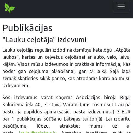
Publikācijas
"Lauku ceļotāja" izdevumi
Lauku ceļotājs regulāri izdod naktsmītņu katalogu „Atpūta
laukos”, kartes un ceļvežus ceļošanai ar auto, velo, laivu,
kājām. Visos mūsu izdevumos ir praktiska informācija, kas
noder gan ceļojuma plānošanai, gan tā laikā. Šajā lapā
zemāk skatieties sīkāk par to, kas atrodams katrā no mūsu
izdevumiem.
Šos izdevumus varat saņemt Asociācijas birojā Rīgā,
Kalnciema ielā 40., 3. stāvā. Varam Jums tos nosūtīt arī pa
pastu, ja papildus apmaksāsiet pasta izdevumus (~3 EUR
par 1 publikācijas sūtīšanu Latvijas teritorijā). Lai izdarītu
pasūtījumu, lūdzu, atrakstiet mums uz e-