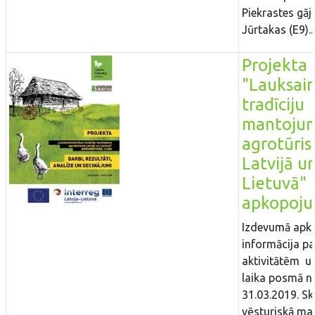
Piekrastes gāj
Jūrtakas (E9)..
Projekta
"Lauksai
tradīciju
mantoju
agrotūri
Latvijā u
Lietuvā"
apkopoj
Izdevumā apk
informācija pa
aktivitātēm un
laika posmā n
31.03.2019. Sk
vēsturiskā m