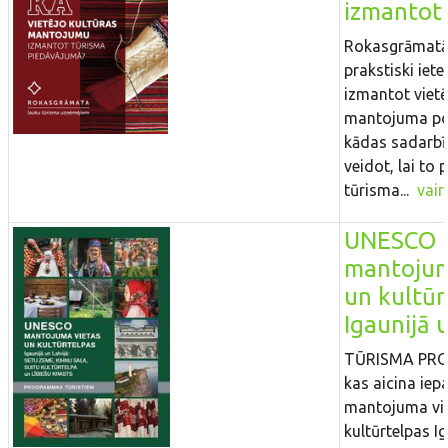
izmantot 
Rokasgrāmatā 
prakstiski iete
izmantot vietē
mantojuma pot
kādas sadarb
veidot, lai to 
tūrisma...
vair
UNESCO
mantojum
un kultūr
Igaunijā 
TŪRISMA PR
kas aicina ie
mantojuma vi
kultūrtelpas I