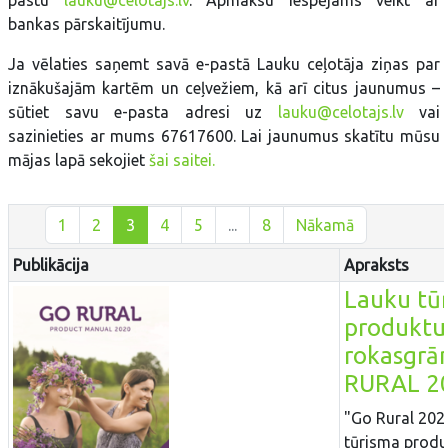
pastu
lauku@celotajs.lv
. Apmaksu iespējams veikt ar
bankas pārskaitījumu.
Ja vēlaties saņemt savā e-pastā Lauku ceļotāja ziņas par
iznākušajām kartēm un ceļvežiem, kā arī citus jaunumus –
sūtiet savu e-pasta adresi uz
lauku@celotajs.lv
vai
sazinieties ar mums 67617600. Lai jaunumus skatītu mūsu
mājas lapā sekojiet
šai saitei.
1
2
3
4
5
...
8
Nākamā
Publikācija
Apraksts
Lauku tū
produktu
rokasgrā
RURAL 2
"Go Rural 202
tūrisma produ