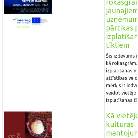
rokasgrā
jaunajie
uzņēmum
pārtikas 
izplatīša
tīkliem
Šis izdevums i
kā rokasgrām
izplatīšanas 
attīstības veic
mērķis ir ied
veidot vietējo
izplatīšanas tīk
Kā vietēj
kultūras
mantoju