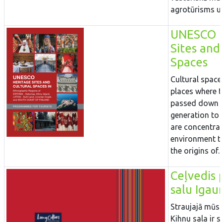
agrotūrisms un
UNESCO H
Sites and
Spaces
Cultural space
places where t
passed down 
generation to
are concentrat
environment th
the origins of..
Ceļvedis 
salu Igau
Straujajā mūs
Kihnu sala ir 