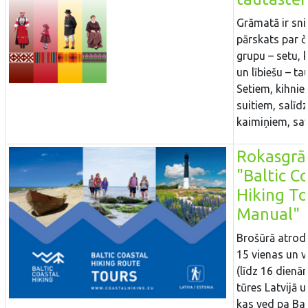
Grāmatā ir sni
pārskats par č
grupu – setu, k
un lībiešu – t
Setiem, kihnie
suitiem, salīdz
kaimiņiem, sav
Rokasgr
"Baltic C
Hiking To
Manual"
Brošūrā atro
15 vienas un v
(līdz 16 dienā
tūres Latvijā u
kas ved pa Bal