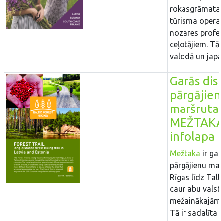
rokasgrāmata
tūrisma opera
nozares profe
ceļotājiem. Tā
valodā un japā
Garās dis
pārgājie
maršruta
MEŽTAK
infolapa
Mežtaka
ir ga
pārgājienu ma
Rīgas līdz Tall
caur abu valst
mežainākajām 
Tā ir sadalīta