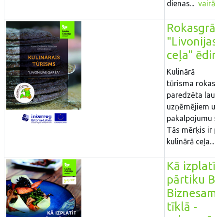
dienas...
vairā
Rokasgr
"Livonija
ceļa" ēdi
Kulinārā
tūrisma roka
paredzēta lau
uzņēmējiem u
pakalpojumu s
Tās mērķis ir 
kulinārā ceļa...
Kā izplatī
pārtiku B
Biznesam
tīklā -