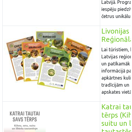
Latvijā. Prog
iespēju piedzī
četrus unikālus
Livonijas
Reģionālā
Lai tūristiem, 
Latvijas reģio
un patīkamāk 
informācijā pa
apkārtnes kul
tradīcijām un
apskates vietā
Katrai ta
tērps (Ki
suitu un l
tautastēr