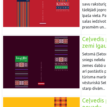
savu raksturīg
tādējādi joproj
īpaša vieta. Pa
salas iedzīvot
prasmēm un...
Ceļvedis 
zemi Igau
Setomā (Setom
sniegs nelielu 
zemes dabā un
arī pastāstīs 
tūrisma maršr
vēsturiskā Se
starp divām...
Ceļvedis 