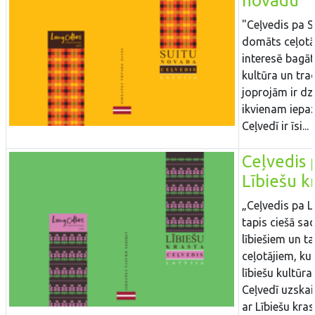
novadu
"Ceļvedis pa 
domāts ceļotā
interesē bagāt
kultūra un trad
joprojām ir dz
ikvienam iepa
Ceļvedī ir īsi...
Ceļvedis 
Lībiešu k
„Ceļvedis pa L
tapis ciešā sa
lībiešiem un 
ceļotājiem, ku
lībiešu kultūra
Ceļvedī uzskait
ar Lībiešu kras