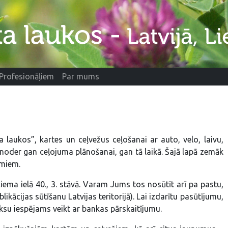
Profesionāļiem
Par mums
 laukos”, kartes un ceļvežus ceļošanai ar auto, velo, laivu,
noder gan ceļojuma plānošanai, gan tā laikā. Šajā lapā zemāk
umiem.
ema ielā 40., 3. stāvā. Varam Jums tos nosūtīt arī pa pastu,
ācijas sūtīšanu Latvijas teritorijā). Lai izdarītu pasūtījumu,
su iespējams veikt ar bankas pārskaitījumu.