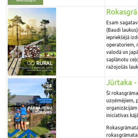
Rokasgr
Esam sagatavo
(Baudi laukus)
iepriekšējā i
operatoriem, 
valodā un japā
saplānotu ceļ
ražojošās lau
Jūrtaka 
Šī rokasgrāmat
uzņēmējiem, p
organizācijām 
iniciatīvas kā
Rokasgrāmatas
rokasgrāmatas 