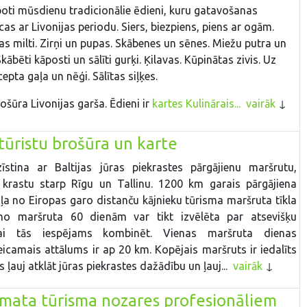
oti mūsdienu tradicionālie ēdieni, kuru gata­vošanas
as ar Livonijas periodu. Siers, biez­piens, piens ar ogām.
 milti. Zirņi un pupas. Skābenes un sēnes. Miežu putra un
ābēti kāposti un sālīti gurķi. Ķilavas. Kūpinātas zivis. Uz
epta gaļa un nēģi. Sālītas siļķes.
ošūra Livonijas garša. Ēdieni ir
kartes Kulinārais...
vairāk
tūristu brošūra un karte
īstina ar Baltijas jūras piekrastes pārgājienu maršrutu,
s krastu starp Rīgu un Tallinu. 1200 km garais pārgājiena
ļa no Eiropas garo distanču kājnieku tūrisma maršruta tīkla
no maršruta 60 dienām var tikt izvēlēta par atsevišķu
vai tās iespējams kombinēt. Vienas maršruta dienas
icamais attālums ir ap 20 km. Kopējais maršruts ir iedalīts
 ļauj atklāt jūras piekrastes dažādību un ļauj...
vairāk
mata tūrisma nozares profesionāļiem