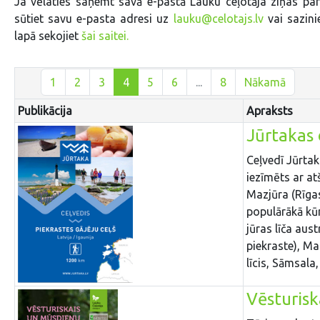
Ja vēlaties saņemt savā e-pastā Lauku ceļotāja ziņas pa
sūtiet savu e-pasta adresi uz
lauku@celotajs.lv
vai sazin
lapā sekojiet
šai saitei.
1
2
3
4
5
6
...
8
Nākamā
Publikācija
Apraksts
Jūrtakas 
Ceļvedī Jūrtak
iezīmēts ar at
Mazjūra (Rīgas
populārākā kūr
jūras līča aus
piekraste), Ma
līcis, Sāmsala
Vēsturisk