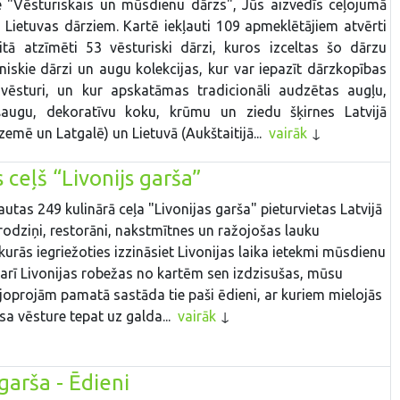
 "Vēsturiskais un mūsdienu dārzs", Jūs aizvedīs ceļojumā
 Lietuvas dārziem. Kartē iekļauti 109 apmeklētājiem atvērti
aitā atzīmēti 53 vēsturiski dārzi, kuros izceltas šo dārzu
niskie dārzi un augu kolekcijas, kur var iepazīt dārzkopības
 vēsturi, un kur apskatāmas tradicionāli audzētas augļu,
šaugu, dekoratīvu koku, krūmu un ziedu šķirnes Latvijā
emē un Latgalē) un Lietuvā (Aukštaitijā...
vairāk
 ceļš “Livonijs garša”
ļautas 249 kulinārā ceļa "Livonijas garša" pieturvietas Latvijā
krodziņi, restorāni, nakstmītnes un ražojošas lauku
kurās iegriežoties izzināsiet Livonijas laika ietekmi mūsdienu
 arī Livonijas robežas no kartēm sen izdzisušas, mūsu
 joprojām pamatā sastāda tie paši ēdieni, ar kuriem mielojās
sa vēsture tepat uz galda...
vairāk
 garša - Ēdieni