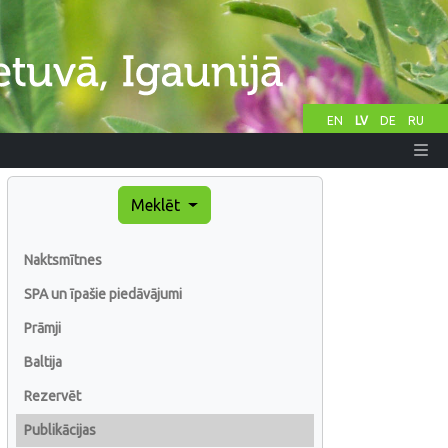
EN
LV
DE
RU
Meklēt
Naktsmītnes
SPA un īpašie piedāvājumi
Prāmji
Baltija
Rezervēt
Publikācijas