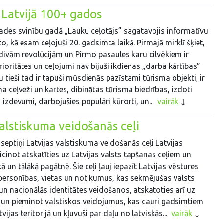
 Latvijā 100+ gados
ades svinību gadā „Lauku ceļotājs” sagatavojis informatīvu
to, kā esam ceļojuši 20. gadsimta laikā. Pirmajā mirklī šķiet,
 divām revolūcijām un Pirmo pasaules karu cilvēkiem ir
prioritātes un ceļojumi nav bijuši ikdienas „darba kārtības”
u tieši tad ir tapuši mūsdienās pazīstami tūrisma objekti, ir
ma ceļveži un kartes, dibinātas tūrisma biedrības, izdoti
s izdevumi, darbojušies populāri kūrorti, un...
vairāk
valstiskuma veidošanās ceļi
 septiņi Latvijas valstiskuma veidošanās ceļi Latvijas
icinot atskatīties uz Latvijas valsts tapšanas ceļiem un
ā un tālākā pagātnē. Šie ceļi ļauj iepazīt Latvijas vēstures
 personības, vietas un notikumus, kas sekmējušas valsts
n nacionālās identitātes veidošanos, atskatoties arī uz
i un pieminot valstiskos veidojumus, kas cauri gadsimtiem
vijas teritorijā un kļuvuši par daļu no latviskās...
vairāk