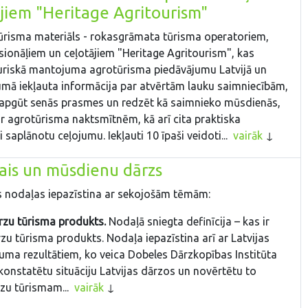
jiem "Heritage Agritourism"
tūrisma materiāls - rokasgrāmata tūrisma operatoriem,
sionāļiem un ceļotājiem "Heritage Agritourism", kas
uriskā mantojuma agrotūrisma piedāvājumu Latvijā un
umā iekļauta informācija par atvērtām lauku saimniecībām,
ar apgūt senās prasmes un redzēt kā saimnieko mūsdienās,
r agrotūrisma naktsmītnēm, kā arī cita praktiska
i saplānotu ceļojumu. Iekļauti 10 īpaši veidoti...
vairāk
ais un mūsdienu dārzs
nodaļas iepazīstina ar sekojošām tēmām:
rzu tūrisma produkts.
Nodaļā sniegta definīcija – kas ir
zu tūrisma produkts. Nodaļa iepazīstina arī ar Latvijas
uma rezultātiem, ko veica Dobeles Dārzkopības Institūta
ai konstatētu situāciju Latvijas dārzos un novērtētu to
rzu tūrismam...
vairāk