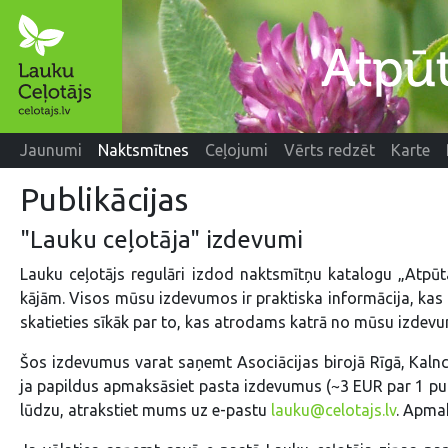
Jaunumi
Naktsmītnes
Ceļojumi
Vērts redzēt
Karte
Publikācijas
"Lauku ceļotāja" izdevumi
Lauku ceļotājs regulāri izdod naktsmītņu katalogu „Atpūta
kājām. Visos mūsu izdevumos ir praktiska informācija, kas 
skatieties sīkāk par to, kas atrodams katrā no mūsu izdev
Šos izdevumus varat saņemt Asociācijas birojā Rīgā, Kalnci
ja papildus apmaksāsiet pasta izdevumus (~3 EUR par 1 publik
lūdzu, atrakstiet mums uz e-pastu
lauku@celotajs.lv
. Apmak