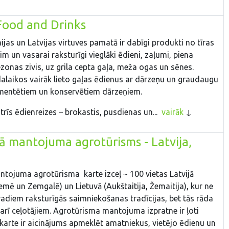
Food and Drinks
ijas un Latvijas virtuves pamatā ir dabīgi produkti no tīras
im un vasarai raksturīgi vieglāki ēdieni, zaļumi, piena
zonas zivis, uz grila cepta gaļa, meža ogas un sēnes.
alaikos vairāk lieto gaļas ēdienus ar dārzeņu un graudaugu
mentētiem un konservētiem dārzeņiem.
 trīs ēdienreizes – brokastis, pusdienas un...
vairāk
ā mantojuma agrotūrisms - Latvija,
ntojuma agrotūrisma karte izceļ ~ 100 vietas Latvijā
emē un Zemgalē) un Lietuvā (Aukštaitija, Žemaitija), kur ne
vadiem raksturīgās saimniekošanas tradīcijas, bet tās rāda
t arī ceļotājiem. Agrotūrisma mantojuma izpratne ir ļoti
ī karte ir aicinājums apmeklēt amatniekus, vietējo ēdienu un