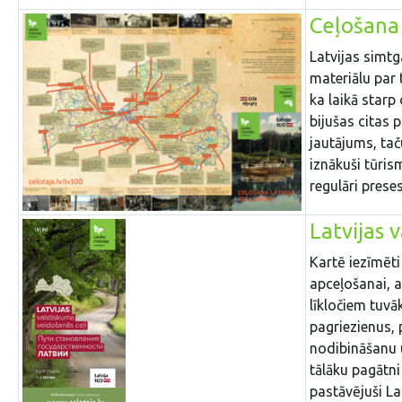
Ceļošana
Latvijas simtg
materiālu par 
ka laikā starp
bijušas citas 
jautājums, tač
iznākuši tūris
regulāri prese
Latvijas 
Kartē iezīmēti
apceļošanai, a
līkločiem tuvāk
pagriezienus,
nodibināšanu u
tālāku pagātn
pastāvējuši Lat