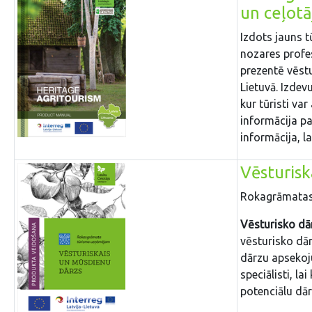
un ceļotā
Izdots jauns 
nozares profe
prezentē vēst
Lietuvā. Izdev
kur tūristi v
informācija pa
informācija, la
Vēsturisk
Rokagrāmatas 
Vēsturisko dā
vēsturisko dār
dārzu apsekoj
speciālisti, l
potenciālu dā