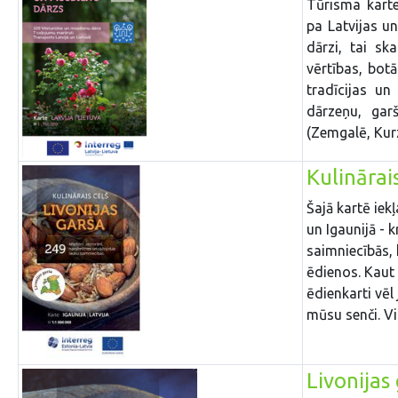
Tūrisma karte
pa Latvijas un
dārzi, tai sk
vērtības, botā
tradīcijas un
dārzeņu, gar
(Zemgalē, Kurz
Kulinārais
Šajā kartē iek
un Igaunijā - 
saimniecībās, 
ēdienos. Kaut
ēdienkarti vēl
mūsu senči. Vi
Livonijas