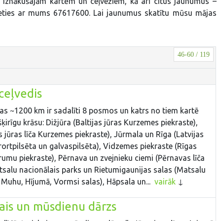
r iznākušajām kartēm un ceļvežiem, kā arī citus jaunumus –
ieties ar mums 67617600. Lai jaunumus skatītu mūsu mājas
46-60 / 119
ceļvedis
as ~1200 km ir sadalīti 8 posmos un katrs no tiem kartē
šķirīgu krāsu: Dižjūra (Baltijas jūras Kurzemes piekraste),
 jūras līča Kurzemes piekraste), Jūrmala un Rīga (Latvijas
ortpilsēta un galvaspilsēta), Vidzemes piekraste (Rīgas
trumu piekraste), Pērnava un zvejnieku ciemi (Pērnavas līča
tsalu nacionālais parks un Rietumigaunijas salas (Matsalu
, Muhu, Hījumā, Vormsi salas), Hāpsala un...
vairāk
ais un mūsdienu dārzs