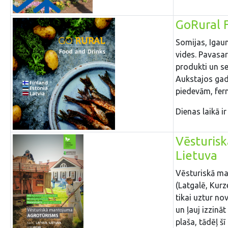
GoRural 
Somijas, Igaun
vides. Pavasar
produkti un se
Aukstajos gad
piedevām, fer
Dienas laikā ir
Vēsturisk
Lietuva
Vēsturiskā ma
(Latgalē, Kurz
tikai uztur no
un ļauj izzinā
plaša, tādēļ š