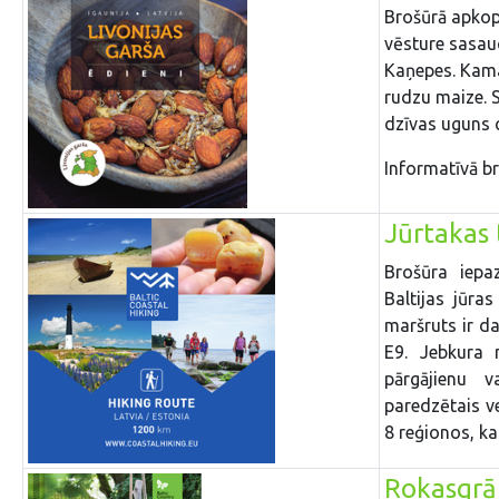
Brošūrā apkop
vēsture sasauc
Kaņepes. Kamas
rudzu maize. Sk
dzīvas uguns c
Informatīvā br
Jūrtakas 
Brošūra iepaz
Baltijas jūra
maršruts ir da
E9. Jebkura 
pārgājienu 
paredzētais ve
8 reģionos, kas
Rokasgrā