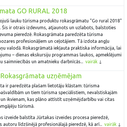
āmata GO RURAL 2018
juši lauku tūrisma produktu rokasgrāmatu "Go rural 2018"
. Šis ir otrais izdevums, atjaunots un uzlabots, balstoties
zdevuma pieredzē. Rokasgrāmata paredzēta tūrisma
nozares profesionāļiem un ceļotājiem. Tā izdota angļu
ņu valodā. Rokasgrāmatā iekļauta praktiska informācija, lai
ojumu – dienas ekskursiju programmas laukos, apmeklējumi
ku saimniecībās un amatnieku darbnīcās...
vairāk
- Rokasgrāmata uzņēmējam
a ir paredzēta plašam lietotāju klāstam: tūrisma
ašvaldībām un tiem tūrisma speciālistiem, nevalstiskajām
un ikvienam, kas plāno attīstīt uzņēmējdarbību vai citas
jāmgājēju tūrismā.
 izveide balstīta Jūrtakas izveides procesa pieredzē,
autoru līdzšinējā profesionālajā pieredzē, kā arī...
vairāk