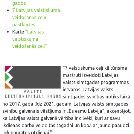
gados
7 Latvijas valstiskuma
veidošanās ceļu
pastkartes
Karte
"Latvijas
valstiskuma
veidošanās ceļi"
"7 valstiskuma ceļi kā tūrisma
maršruti izveidoti Latvijas
valsts simtgades programmas
ietvaros. Latvijas valsts
simtgades svinības notiks laikā
no 2017. gada līdz 2021. gadam. Latvijas valsts simtgades
svinību galvenais vēstījums ir „Es esmu Latvija”, akcentējot,
ka Latvijas valsts galvenā vērtība ir cilvēki, kuri ar savu
ikdienas darbu veido tās tagadni un kopā ar jauno paaudzi
liek pamatus rītdienai."