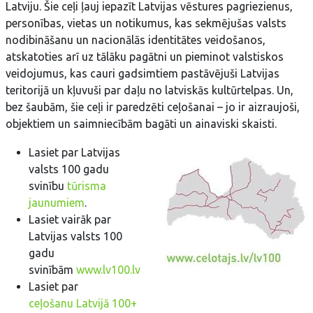
Latviju. Šie ceļi ļauj iepazīt Latvijas vēstures pagriezienus,
personības, vietas un notikumus, kas sekmējušas valsts
nodibināšanu un nacionālās identitātes veidošanos,
atskatoties arī uz tālāku pagātni un pieminot valstiskos
veidojumus, kas cauri gadsimtiem pastāvējuši Latvijas
teritorijā un kļuvuši par daļu no latviskās kultūrtelpas. Un,
bez šaubām, šie ceļi ir paredzēti ceļošanai – jo ir aizraujoši,
objektiem un saimniecībām bagāti un ainaviski skaisti.
Lasiet par Latvijas
valsts 100 gadu
svinību
tūrisma
jaunumiem
.
Lasiet vairāk par
Latvijas valsts 100
gadu
svinībām
www.lv100.lv
Lasiet par
ceļošanu Latvijā 100+