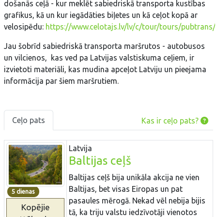
došanās ceļā - kur meklēt sabiedriskā transporta kustības
grafikus, kā un kur iegādāties biļetes un kā ceļot kopā ar
velosipēdu:
https://www.celotajs.lv/lv/c/tour/tours/pubtrans/
Jau šobrīd sabiedriskā transporta maršrutos - autobusos
un vilcienos, kas ved pa Latvijas valstiskuma ceļiem, ir
izvietoti materiāli, kas mudina apceļot Latviju un pieejama
informācija par šiem maršrutiem.
Ceļo pats
Kas ir ceļo pats?
Latvija
Baltijas ceļš
Baltijas ceļš bija unikāla akcija ne vien
Baltijas, bet visas Eiropas un pat
5 dienas
pasaules mērogā. Nekad vēl nebija bijis
Kopējie
tā, ka triju valstu iedzīvotāji vienotos