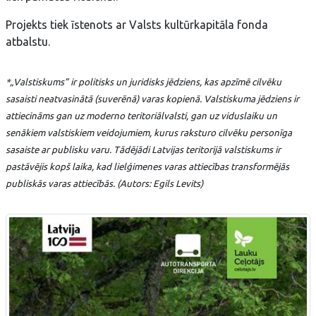
Projekts tiek īstenots ar Valsts kultūrkapitāla fonda
atbalstu.
*„Valstiskums”
ir politisks un juridisks jēdziens, kas apzīmē cilvēku
sasaisti neatvasinātā (suverēnā) varas kopienā. Valstiskuma jēdziens ir
attiecināms gan uz moderno teritoriālvalsti, gan uz viduslaiku un
senākiem valstiskiem veidojumiem, kurus raksturo cilvēku personīga
sasaiste ar publisku varu. Tādējādi Latvijas teritorijā valstiskums ir
pastāvējis kopš laika, kad lielģimenes varas attiecības transformējās
publiskās varas attiecībās. (Autors: Egils Levits)