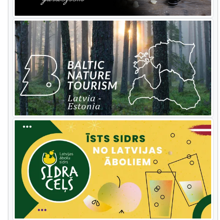
kaņepāju tauvas. Mēdza teikt, ka bez
Kurzemes kaņepāju tauvām Anglijas
karalienes flotes nebūtu! Hercogs domā
arī par sēklu selekciju, audzē šķirnes
lopus, uzlabo zemi ar meliorāciju,
cenšas palielināt lauku ražību.
Ne visu Jēkabam izdevās realizēt –
Ventas rumbas apejas kanāls palika
nepabeigts, neīstenojās arī citi grandiozi
plāni un ieceres – pat Austrālijas
kolonizācija! Taču hercoga Jēkaba laiks
ir lielu pārmaiņu laiks Latvijas zemēs, un
tas nav palicis nepamanīts, tāpat kā
lielais hercoga Jēkaba veikums pavisam
nelielā Eiropas zemes gabaliņā. Tas
pierāda, ka, gudri saimniekojot, var tālu
tikt.