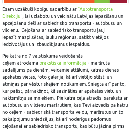
Esam uzsākuši kopīgu sadarbību ar
"Autotransporta
Direkciju"
, lai uzlabotu un veicinātu Latvijas iepazīšanu un
apceļošanu tieši ar sabiedrisko transportu - autobusu un
vilcienu. Ceļošana ar sabiedrisko transportu ļauj
iepazīt mazpilsētas, lauku reģionus, satikt vietējos
iedzīvotājus un izbaudīt jaunus iespaidus.
Pie katra no 7 valstiskuma veidošanās
ceļiem atrodama
prakstiska informācija
- maršruta
sadalījums pa dienām, veicamie attālumi, katras dienas
apskates vietas, foto galerija, kā arī vietējo stāsti un
atmiņas par vēsturiskajiem notikumiem. Sniegta arī par to,
kur paēst, pārnakšņot, kā sazināties ar apskates vietu un
naktsmītņu saimniekiem. Pie katra ceļa atradīsi sarakstu ar
autobusu un vilcienu maršrutiem, kas Tevi aizvedīs pa katru
no ceļiem - sabiedriskā transporta veidu, maršrutus un to
pakalpojumu sniedzējus, kā arī noderīgus padomus
ceļošanai ar sabiedrisko transportu, kas būtu jāzina pirms