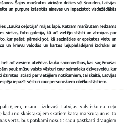
ošanos. Šajos maršrutos aicinām doties vēl šoruden, Latvijas
zelta un purpura krāsotās ainavas un iepazīstot visdažādākās
īties „Lauku ceļotāja” mājas lapā. Katram maršrutam redzams
 vietas, foto galerija, kā arī vietējo stāsti un atmiņas par
 to, kur paēst, pārnakšņot, kā sazināties ar apskates vietu un
cu un krievu valodās un kartes lejupielādējami izdrukai un
, bet arī viesiem atvērtas lauku saimniecības, kas saņēmušas
bām pauž mūsu valsts vēsturi caur saimnieku dzīvesveidu, kur
 dzimtas stāsti par vietējiem notikumiem, tai skaitā, Latvijas
espēja iepazīt vēsturi caur personiskiem cilvēku stāstiem.
 palicējiem, esam izdevuši Latvijas valstiskuma ceļu
īmē kādu no skaistākajiem skatiem katrā maršrutā un īsi to
anās vērts, būs patīkami nosūtīt šādu pastkarti draugiem