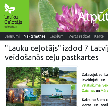
Jaunumi
Naktsmītnes
Ceļojumi
Vērts redzēt
Karte
"Lauku ceļotājs" izdod 7 Latvi
veidošanās ceļu pastkartes
Gatavojoties La
izveidojuši un
valstiskuma ve
Gaismas
un
Mār
Katrs no šiem ce
vietas un noti