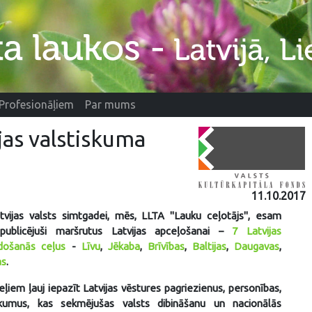
Profesionāļiem
Par mums
jas valstiskuma
11.10.2017
tvijas valsts simtgadei, mēs, LLTA "Lauku ceļotājs", esam
 publicējuši maršrutus Latvijas apceļošanai –
7 Latvijas
idošanās ceļus
-
Līvu
,
Jēkaba
,
Brīvības
,
Baltijas
,
Daugavas
,
as
.
ļiem ļauj iepazīt Latvijas vēstures pagriezienus, personības,
kumus, kas sekmējušas valsts dibināšanu un nacionālās