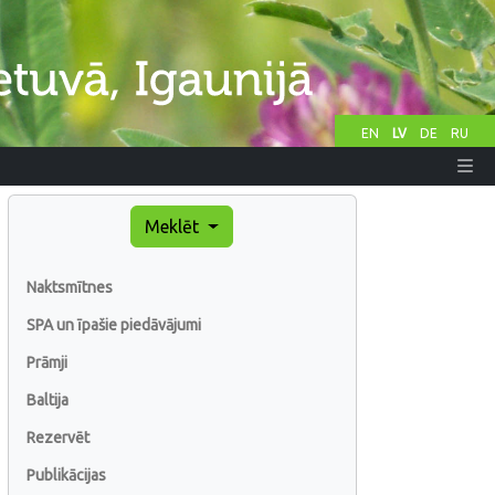
EN
LV
DE
RU
Meklēt
Naktsmītnes
SPA un īpašie piedāvājumi
Prāmji
Baltija
Rezervēt
Publikācijas