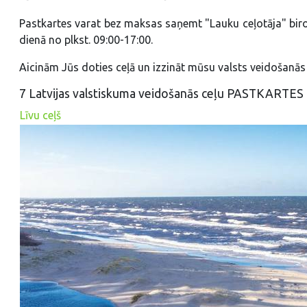
Pastkartes varat bez maksas saņemt "Lauku ceļotāja" birojā
dienā no plkst. 09:00-17:00.
Aicinām Jūs doties ceļā un izzināt mūsu valsts veidošanās
7 Latvijas valstiskuma veidošanās ceļu PASTKARTES 
Līvu ceļš