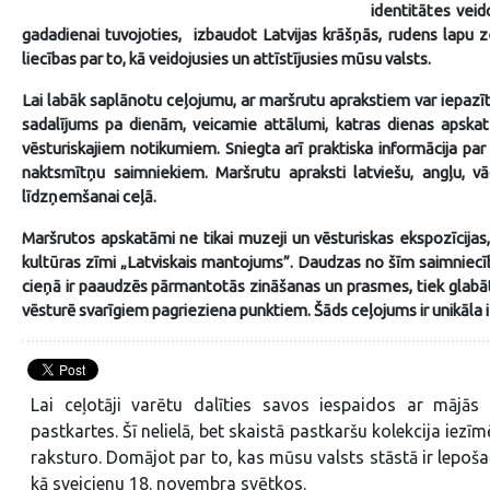
identitātes veid
gadadienai tuvojoties, izbaudot Latvijas krāšņās, rudens lapu 
liecības par to, kā veidojusies un attīstījusies mūsu valsts.
Lai labāk saplānotu ceļojumu, ar maršrutu aprakstiem var iepaz
sadalījums pa dienām, veicamie attālumi, katras dienas apskates
vēsturiskajiem notikumiem. Sniegta arī praktiska informācija par
naktsmītņu saimniekiem. Maršrutu apraksti latviešu, angļu, vā
līdzņemšanai ceļā.
Maršrutos apskatāmi ne tikai muzeji un vēsturiskas ekspozīcijas
kultūras zīmi „Latviskais mantojums”. Daudzas no šīm saimniecī
cieņā ir paaudzēs pārmantotās zināšanas un prasmes, tiek glabāti
vēsturē svarīgiem pagrieziena punktiem. Šāds ceļojums ir unikāla i
Lai ceļotāji varētu dalīties savos iespaidos ar mājās
pastkartes. Šī nelielā, bet skaistā pastkaršu kolekcija iez
raksturo. Domājot par to, kas mūsu valsts stāstā ir lepoš
kā sveicienu 18. novembra svētkos.