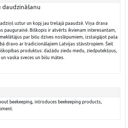
u daudzināšanu
Radziņš uztur un kopj jau trešajā paaudzē. Viņa drava
s paugurainē. Biškopis ir atvērts ikvienam interesantam,
pmeklētājus par bišu dzīves noslēpumiem, izstaigājot paša
bā dravo ar tradicionālajiem Latvijas stāvstropiem. Šeit
 biškopības produktus: dažādu ziedu medu, ziedputekšņus,
 un vaska sveces un bišu mātes.
bout beekeeping, introduces beekeeping products,
pment.