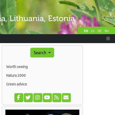
EN
LV
DE
RU
Search
Worth seeing
Natura 2000
Green advice