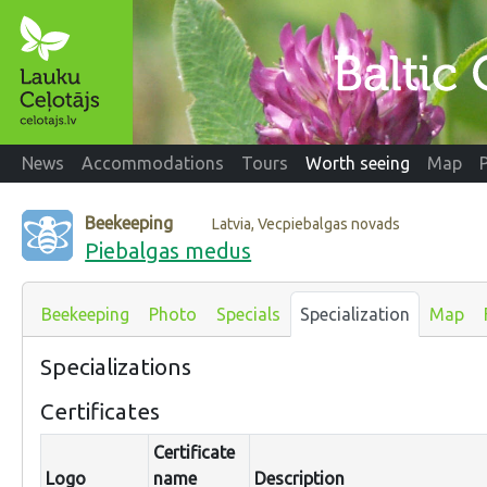
News
Accommodations
Tours
Worth seeing
Map
Beekeeping
Latvia, Vecpiebalgas novads
Piebalgas medus
Beekeeping
Photo
Specials
Specialization
Map
Specializations
Certificates
Certificate
Logo
name
Description