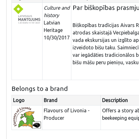
Par biškopības prasmj
Culture and
history
Latvian
Biškopības tradīcijas Aivars 
Heritage
atrodas skaistajā Vecpiebalga
10/30/2017
vada ekskursijas un izglīto a
izveidoto bišu taku. Saimniecī
var iegādāties tradicionālos
bišu māšu peru pieniņu, vasku
Belongs to a brand
Logo
Brand
Description
Flavours of Livonia -
Offers a story a
Producer
beekeeping equi