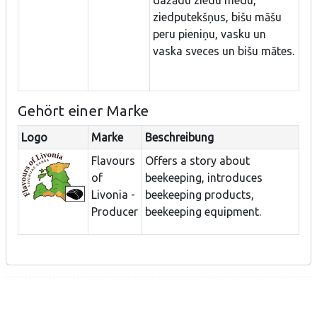
dažādu ziedu medu,
ziedputekšņus, bišu māšu
peru pieniņu, vasku un
vaska sveces un bišu mātes.
Gehört einer Marke
Logo
Marke
Beschreibung
Flavours
Offers a story about
of
beekeeping, introduces
Livonia -
beekeeping products,
Producer
beekeeping equipment.