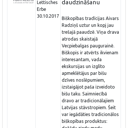
daudzināšanu
Lettisches
Erbe
30.10.2017
Biškopības tradīcijas Aivars
Radziņš uztur un kopj jau
trešajā paaudzē. Viņa drava
atrodas skaistajā
Vecpiebalgas paugurainē.
Biškopis ir atvērts ikvienam
interesantam, vada
ekskursijas un izglīto
apmeklētājus par bišu
dzīves noslēpumiem,
izstaigājot paša izveidoto
bišu taku. Saimniecībā
dravo ar tradicionālajiem
Latvijas stāvstropiem. Šeit
var iegādāties tradicionālos
biškopības produktus: