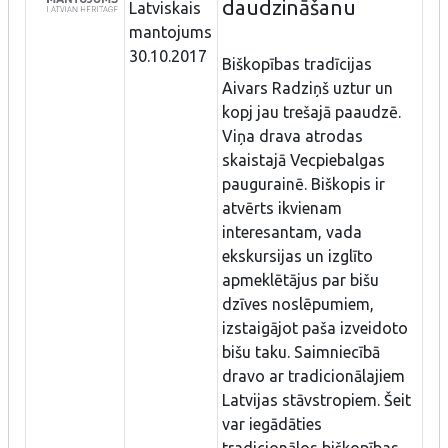
daudzināšanu
Latviskais
mantojums
30.10.2017
Biškopības tradīcijas
Aivars Radziņš uztur un
kopj jau trešajā paaudzē.
Viņa drava atrodas
skaistajā Vecpiebalgas
paugurainē. Biškopis ir
atvērts ikvienam
interesantam, vada
ekskursijas un izglīto
apmeklētājus par bišu
dzīves noslēpumiem,
izstaigājot paša izveidoto
bišu taku. Saimniecībā
dravo ar tradicionālajiem
Latvijas stāvstropiem. Šeit
var iegādāties