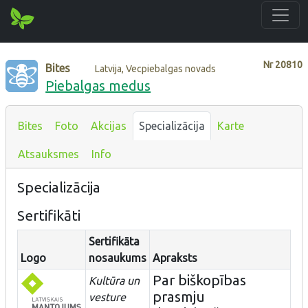
Nr
20810
Bites
Latvija, Vecpiebalgas novads
Piebalgas medus
Bites
Foto
Akcijas
Specializācija
Karte
Atsauksmes
Info
Specializācija
Sertifikāti
Sertifikāta
Logo
nosaukums
Apraksts
Par biškopības
Kultūra un
prasmju
vesture