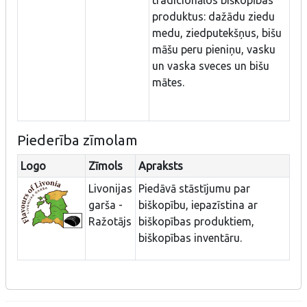
tradicionālos biškopības
produktus: dažādu ziedu
medu, ziedputekšņus, bišu
māšu peru pieniņu, vasku
un vaska sveces un bišu
mātes.
Piederība zīmolam
Logo
Zīmols
Apraksts
Livonijas
Piedāvā stāstījumu par
garša -
biškopību, iepazīstina ar
Ražotājs
biškopības produktiem,
biškopības inventāru.