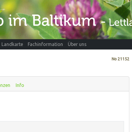
Landkarte
Fachinformation
Über uns
No
21152
enzen
Info