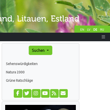
EN
LV
DE
RU
Suchen
Sehenswürdigkeiten
Natura 2000
Grüne Ratschläge