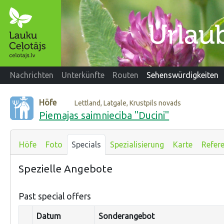
Nachrichten
Unterkünfte
Routen
Sehenswürdigkeiten
Höfe
Lettland, Latgale, Krustpils novads
Piemajas saimnieciba "Ducini"
Höfe
Foto
Specials
Spezialisierung
Karte
Refer
Spezielle Angebote
Past special offers
Datum
Sonderangebot