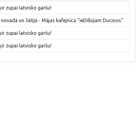
ir zupai latvisko garšu!
 novadā un Sēlijā - Mājas kafejnīca "ieDillojam Duciņos"
ir zupai latvisko garšu!
ir zupai latvisko garšu!