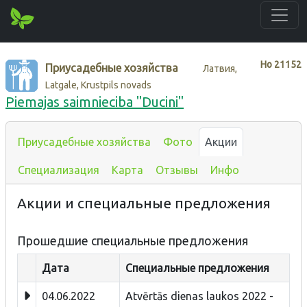
Нo
21152
Приусадебные хозяйства
Латвия,
Latgale, Krustpils novads
Piemajas saimnieciba "Ducini"
Приусадебные хозяйства
Фото
Акции
Специализация
Карта
Отзывы
Инфо
Акции и специальные предложения
Прошедшие специальные предложения
Дата
Специальные предложения
04.06.2022
Atvērtās dienas laukos 2022 -