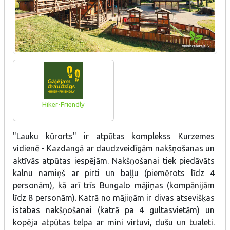
Hiker-Friendly
"Lauku kūrorts" ir atpūtas komplekss Kurzemes
vidienē - Kazdangā ar daudzveidīgām nakšņošanas un
aktīvās atpūtas iespējām. Nakšņošanai tiek piedāvāts
kalnu namiņš ar pirti un baļļu (piemērots līdz 4
personām), kā arī trīs Bungalo mājiņas (kompānijām
līdz 8 personām). Katrā no mājiņām ir divas atsevišķas
istabas nakšņošanai (katrā pa 4 gultasvietām) un
kopēja atpūtas telpa ar mini virtuvi, dušu un tualeti.