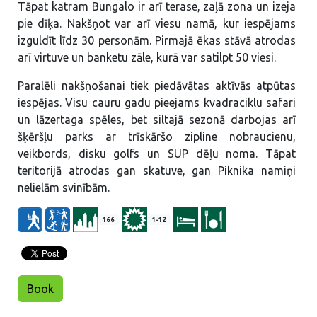
Tāpat katram Bungalo ir arī terase, zaļā zona un izeja
pie dīķa. Nakšņot var arī viesu namā, kur iespējams
izguldīt līdz 30 personām. Pirmajā ēkas stāvā atrodas
arī virtuve un banketu zāle, kurā var satilpt 50 viesi.
Paralēli nakšņošanai tiek piedāvātas aktīvās atpūtas
iespējas. Visu cauru gadu pieejams kvadraciklu safari
un lāzertaga spēles, bet siltajā sezonā darbojas arī
šķēršļu parks ar trīskāršo zipline nobraucienu,
veikbords, disku golfs un SUP dēļu noma. Tāpat
teritorijā atrodas gan skatuve, gan Piknika namiņi
nelielām svinībām.
166
1-12
Book