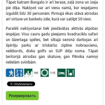
Tāpat katram Bungalo ir arī terase, zaļā zona un izeja
pie dīķa. Nakšņot var arī viesu namā, kur iespējams
izguldīt līdz 30 personām. Pirmajā ēkas stāvā atrodas
arī virtuve un banketu zāle, kurā var satilpt 50 viesi.
Paralēli nakšņošanai tiek piedāvātas aktīvās atpūtas
iespējas. Visu cauru gadu pieejams kvadraciklu safari
un lāzertaga spēles, bet siltajā sezonā darbojas arī
šķēršļu parks ar trīskāršo zipline nobraucienu,
veikbords, disku golfs un SUP dēļu noma. Tāpat
teritorijā atrodas gan skatuve, gan Piknika namiņi
nelielām svinībām.
166
1-12
Резервировать