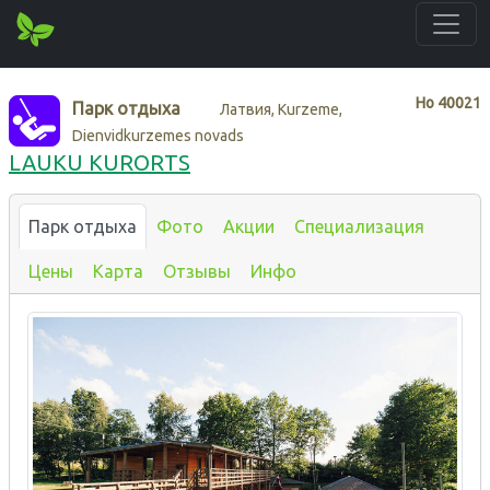
Нo
40021
Парк отдыха
Латвия, Kurzeme,
Dienvidkurzemes novads
LAUKU KURORTS
Парк отдыха
Фото
Акции
Специализация
Цены
Карта
Отзывы
Инфо