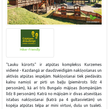
Hiker-Friendly
"Lauku kūrorts" ir atpūtas komplekss Kurzemes
vidienē - Kazdangā ar daudzveidīgām nakšņošanas un
aktīvās atpūtas iespējām. Nakšņošanai tiek piedāvāts
kalnu namiņš ar pirti un baļļu (piemērots līdz 4
personām), kā arī trīs Bungalo mājiņas (kompānijām
līdz 8 personām). Katrā no mājiņām ir divas atsevišķas
istabas nakšņošanai (katrā pa 4 gultasvietām) un
kopēja atpūtas telpa ar mini virtuvi, dušu un tualeti.