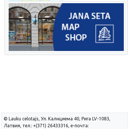
© Lauku сelotajs, Ул. Калнциема 40, Рига LV-1083,
Латвия, тел.: +(371) 26433316, е-почта: