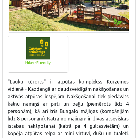
Hiker-Friendly
"Lauku kūrorts" ir atpūtas komplekss Kurzemes
vidienē - Kazdangā ar daudzveidīgām nakšņošanas un
aktīvās atpūtas iespējām. Nakšņošanai tiek piedāvāts
kalnu namiņš ar pirti un baļļu (piemērots līdz 4
personām), kā arī trīs Bungalo mājiņas (kompānijām
līdz 8 personām). Katrā no mājiņām ir divas atsevišķas
istabas nakšņošanai (katrā pa 4 gultasvietām) un
kopēja atpūtas telpa ar mini virtuvi, dušu un tualeti.