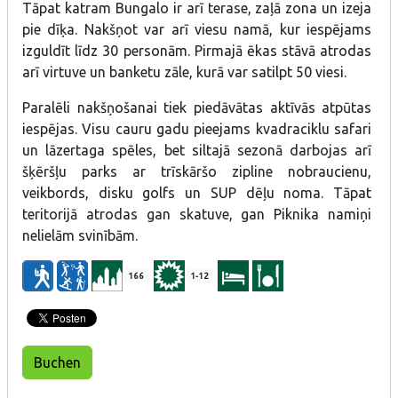
Tāpat katram Bungalo ir arī terase, zaļā zona un izeja
pie dīķa. Nakšņot var arī viesu namā, kur iespējams
izguldīt līdz 30 personām. Pirmajā ēkas stāvā atrodas
arī virtuve un banketu zāle, kurā var satilpt 50 viesi.
Paralēli nakšņošanai tiek piedāvātas aktīvās atpūtas
iespējas. Visu cauru gadu pieejams kvadraciklu safari
un lāzertaga spēles, bet siltajā sezonā darbojas arī
šķēršļu parks ar trīskāršo zipline nobraucienu,
veikbords, disku golfs un SUP dēļu noma. Tāpat
teritorijā atrodas gan skatuve, gan Piknika namiņi
nelielām svinībām.
166
1-12
Buchen