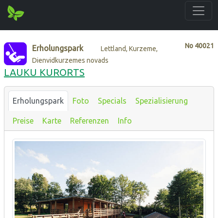
No
40021
Erholungspark
Lettland, Kurzeme,
Dienvidkurzemes novads
LAUKU KURORTS
Erholungspark
Foto
Specials
Spezialisierung
Preise
Karte
Referenzen
Info