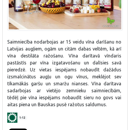
Saimniecība nodarbojas ar 15 veidu vīna darīšanu no
Latvijas augļiem, ogām un citām dabas veltēm, kā arī
vīna destilāta ražošanu. Vīna darītavā vīndaris
pastāstīs par vīna izgatavošanu un dalīsies savā
pieredzē. Uz vietas iespējams nobaudīt dažādus
izsmalcinātus augļu un ogu vīnus, meklējot sev
tīkamākās garšu un smaržu nianses. Vīna darītava
sadarbojas ar vietējo zemnieku saimniecībām,
tēdēļ pie vīna iespējams nobaudīt sieru no govs vai
aitas piena un Bauskas pusē ražotus saldumus.
1-12