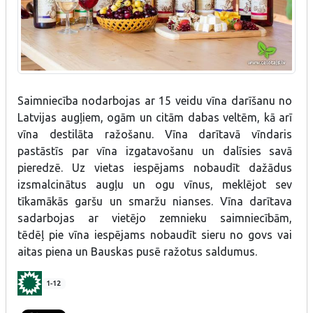
Saimniecība nodarbojas ar 15 veidu vīna darīšanu no
Latvijas augļiem, ogām un citām dabas veltēm, kā arī
vīna destilāta ražošanu. Vīna darītavā vīndaris
pastāstīs par vīna izgatavošanu un dalīsies savā
pieredzē. Uz vietas iespējams nobaudīt dažādus
izsmalcinātus augļu un ogu vīnus, meklējot sev
tīkamākās garšu un smaržu nianses. Vīna darītava
sadarbojas ar vietējo zemnieku saimniecībām,
tēdēļ pie vīna iespējams nobaudīt sieru no govs vai
aitas piena un Bauskas pusē ražotus saldumus.
1-12