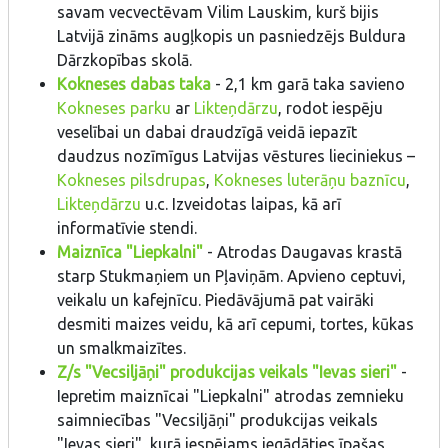
savam vecvectēvam Vilim Lauskim, kurš bijis
Latvijā zināms augļkopis un pasniedzējs Buldura
Dārzkopības skolā.
Kokneses dabas taka
- 2,1 km garā taka savieno
Kokneses parku
ar
Likteņdārzu
, rodot iespēju
veselībai un dabai draudzīgā veidā iepazīt
daudzus nozīmīgus Latvijas vēstures lieciniekus –
Kokneses pilsdrupas
,
Kokneses luterāņu baznīcu
,
Likteņdārzu
u.c. Izveidotas laipas, kā arī
informatīvie stendi.
Maiznīca "Liepkalni"
- Atrodas Daugavas krastā
starp Stukmaņiem un Pļaviņām. Apvieno ceptuvi,
veikalu un kafejnīcu. Piedāvājumā pat vairāki
desmiti maizes veidu, kā arī cepumi, tortes, kūkas
un smalkmaizītes.
Z/s "Vecsiljāņi" produkcijas veikals "Ievas sieri"
-
Iepretim maiznīcai "Liepkalni" atrodas zemnieku
saimniecības "Vecsiljāņi" produkcijas veikals
"Ievas sieri", kurā iespējams iegādāties īpašas