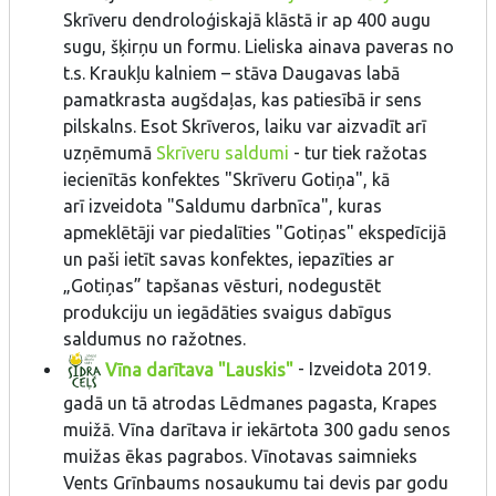
Skrīveru dendroloģiskajā klāstā ir ap 400 augu
sugu, šķirņu un formu. Lieliska ainava paveras no
t.s. Kraukļu kalniem – stāva Daugavas labā
pamatkrasta augšdaļas, kas patiesībā ir sens
pilskalns. Esot Skrīveros, laiku var aizvadīt arī
uzņēmumā
Skrīveru saldumi
- tur tiek ražotas
iecienītās konfektes "Skrīveru Gotiņa", kā
arī izveidota "Saldumu darbnīca", kuras
apmeklētāji var piedalīties "Gotiņas" ekspedīcijā
un paši ietīt savas konfektes, iepazīties ar
„Gotiņas” tapšanas vēsturi, nodegustēt
produkciju un iegādāties svaigus dabīgus
saldumus no ražotnes.
Vīna darītava "Lauskis"
- Izveidota 2019.
gadā un tā atrodas Lēdmanes pagasta, Krapes
muižā. Vīna darītava ir iekārtota 300 gadu senos
muižas ēkas pagrabos. Vīnotavas saimnieks
Vents Grīnbaums nosaukumu tai devis par godu