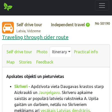
No
50190
Self drive tour
Independent travel
Latvia, Vidzeme
Traveling through cider route
Self drive tour
Photo
Itinerary
Practical info
Map
Stories
Feedback
Apskates objekti un pieturvietas
Skrīveri
- Apdzīvota vieta Daugavas krastos starp
Aizkraukli un
Jaunjelgavu
. Skrīveru apkaime
saistās ar populārā latviešu rakstnieka A. Upīša
gaitām un darbiem, netālu no Skrīveriem
meklējams arī
vecākais Latvijas dendrārijs
.