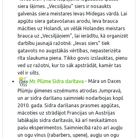
siera šķirnes. „Vecsiljāņu” siers ir nosaukts
galvenās siera meistares Ievas Midegas vārdā. Lai
apgūtu siera gatavošanas arodu, Ieva brauca
mācīties uz Holandi, un vēlāk Holandes meistars
brauca uz „Vecsiljāņiem”, lai ierādītu, kā organizēt
darbību jaunajā ražotnē. „Ievas siers” tiek
gatavots no augstākās vērtības, nepasterizēta
rīta slaukuma piena. Tikko govis izslauktas, pienu
ved uz ražotni, kur to sāk apstrādāt, kamēr tas
vēl ir silts.
Mr. Plūme Sidra darītava
- Māra un Daces
Plūmju ģimenes uzņēmums atrodas Jumpravā,
un ar sidra darīšanu saimnieki nodarbojas kopš
2010. gada. Sidra darīšanas prasmes apgūtas,
mācoties uz strādājot Francijas un Austrijas
labākajās sidra darītavās, kā arī neskaitāmos
pašu eksperimentos. Saimniecībā ražo arī augļu
un ogu vīnus (rabarbers, upene), augļu un ogu