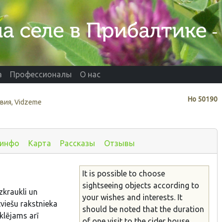
а
Профессионалы
О нас
Нo
50190
вия, Vidzeme
 инфо
Карта
Рассказы
Отзывы
It is possible to choose
sightseeing objects according to
zkraukli un
your wishes and interests. It
tviešu rakstnieka
should be noted that the duration
klējams arī
of one visit to the cider house