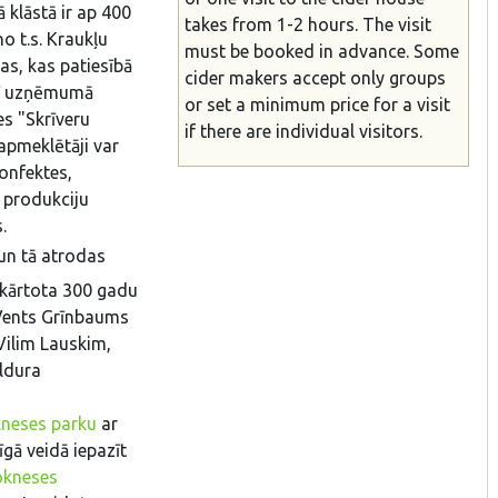
 klāstā ir ap 400
takes from 1-2 hours. The visit
o t.s. Kraukļu
must be booked in advance. Some
s, kas patiesībā
cider makers accept only groups
arī uzņēmumā
or set a minimum price for a visit
es "Skrīveru
if there are individual visitors.
apmeklētāji var
konfektes,
 produkciju
.
un tā atrodas
ekārtota 300 gadu
Vents Grīnbaums
ilim Lauskim,
uldura
neses parku
ar
īgā veidā iepazīt
okneses