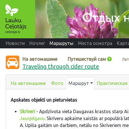
Новости
Ночлег
Маршруты
Места осмотра
Карт
На автомашине
Путешествуй сам
Лат
Traveling through cider route
На автомашине
Фото
Маршрут
Практическая
Apskates objekti un pieturvietas
Skrīveri
- Apdzīvota vieta Daugavas krastos starp Ai
Jaunjelgavu
. Skrīveru apkaime saistās ar populārā la
A. Upīša gaitām un darbiem, netālu no Skrīveriem me