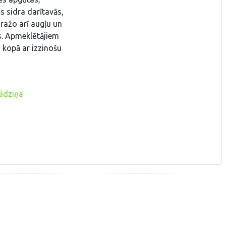
s sidra darītavās,
ražo arī augļu un
us. Apmeklētājiem
 kopā ar izzinošu
lidziņa