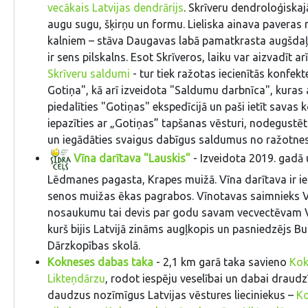
vecākais Latvijas dendrārijs
. Skrīveru dendroloģiskajā
augu sugu, šķirņu un formu. Lieliska ainava paveras n
kalniem – stāva Daugavas labā pamatkrasta augšdaļa
ir sens pilskalns. Esot Skrīveros, laiku var aizvadīt 
Skrīveru saldumi
- tur tiek ražotas iecienītās konfekt
Gotiņa", kā arī izveidota "Saldumu darbnīca", kuras 
piedalīties "Gotiņas" ekspedīcijā un paši ietīt savas 
iepazīties ar „Gotiņas” tapšanas vēsturi, nodegustēt
un iegādāties svaigus dabīgus saldumus no ražotnes
Vīna darītava "Lauskis"
- Izveidota 2019. gadā 
Lēdmanes pagasta, Krapes muižā. Vīna darītava ir i
senos muižas ēkas pagrabos. Vīnotavas saimnieks 
nosaukumu tai devis par godu savam vecvectēvam V
kurš bijis Latvijā zināms augļkopis un pasniedzējs B
Dārzkopības skolā.
Kokneses dabas taka
- 2,1 km garā taka savieno
Kok
Likteņdārzu
, rodot iespēju veselībai un dabai draudz
daudzus nozīmīgus Latvijas vēstures lieciniekus –
K