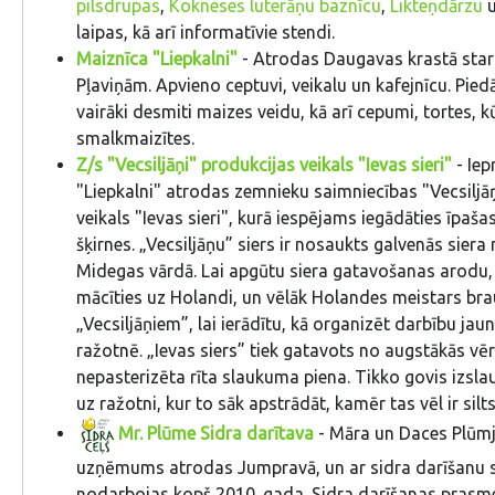
pilsdrupas
,
Kokneses luterāņu baznīcu
,
Likteņdārzu
u
laipas, kā arī informatīvie stendi.
Maiznīca "Liepkalni"
- Atrodas Daugavas krastā sta
Pļaviņām. Apvieno ceptuvi, veikalu un kafejnīcu. Pie
vairāki desmiti maizes veidu, kā arī cepumi, tortes, 
smalkmaizītes.
Z/s "Vecsiljāņi" produkcijas veikals "Ievas sieri"
- Iep
"Liepkalni" atrodas zemnieku saimniecības "Vecsiljā
veikals "Ievas sieri", kurā iespējams iegādāties īpašas
šķirnes. „Vecsiljāņu” siers ir nosaukts galvenās siera
Midegas vārdā. Lai apgūtu siera gatavošanas arodu,
mācīties uz Holandi, un vēlāk Holandes meistars br
„Vecsiljāņiem”, lai ierādītu, kā organizēt darbību jau
ražotnē. „Ievas siers” tiek gatavots no augstākās vēr
nepasterizēta rīta slaukuma piena. Tikko govis izsla
uz ražotni, kur to sāk apstrādāt, kamēr tas vēl ir silt
Mr. Plūme Sidra darītava
- Māra un Daces Plūm
uzņēmums atrodas Jumpravā, un ar sidra darīšanu 
nodarbojas kopš 2010. gada. Sidra darīšanas prasm