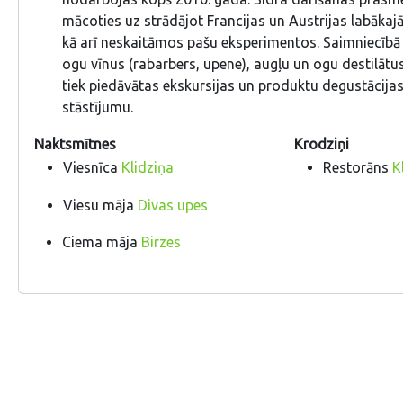
mācoties uz strādājot Francijas un Austrijas labākajā
kā arī neskaitāmos pašu eksperimentos. Saimniecībā 
ogu vīnus (rabarbers, upene), augļu un ogu destilāt
tiek piedāvātas ekskursijas un produktu degustācijas
stāstījumu.
Naktsmītnes
Krodziņi
Viesnīca
Klidziņa
Restorāns
K
Viesu māja
Divas upes
Ciema māja
Birzes