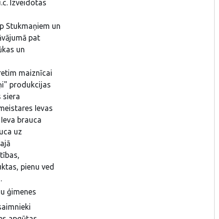
.c. Izveidotas
rp Stukmaņiem un
dāvājumā pat
kūkas un
retim maiznīcai
ņi" produkcijas
 siera
 meistares Ievas
 Ieva brauca
auca uz
najā
tības,
uktas, pienu ved
s.
ju ģimenes
saimnieki
es apgūtas,