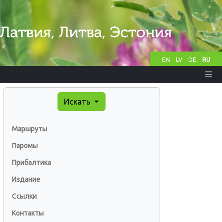
EN
LV
DE
RU
Искать
Маршруты
Паромы
Прибалтика
Издание
Ссылки
Контакты