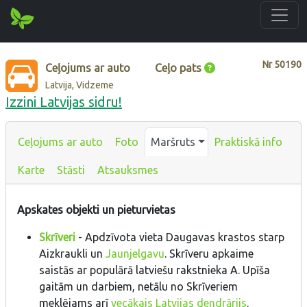
Nr
50190
Ceļojums ar auto
Ceļo pats
Latvija, Vidzeme
Izzini Latvijas sidru!
Ceļojums ar auto
Foto
Maršruts
Praktiskā info
Karte
Stāsti
Atsauksmes
Apskates objekti un pieturvietas
Skrīveri
- Apdzīvota vieta Daugavas krastos starp
Aizkraukli un
Jaunjelgavu
. Skrīveru apkaime
saistās ar populārā latviešu rakstnieka A. Upīša
gaitām un darbiem, netālu no Skrīveriem
meklējams arī
vecākais Latvijas dendrārijs
.