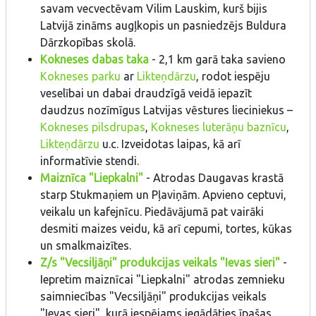
savam vecvectēvam Vilim Lauskim, kurš bijis
Latvijā zināms augļkopis un pasniedzējs Buldura
Dārzkopības skolā.
Kokneses dabas taka
- 2,1 km garā taka savieno
Kokneses parku
ar
Likteņdārzu
, rodot iespēju
veselībai un dabai draudzīgā veidā iepazīt
daudzus nozīmīgus Latvijas vēstures lieciniekus –
Kokneses pilsdrupas
,
Kokneses luterāņu baznīcu
,
Likteņdārzu
u.c. Izveidotas laipas, kā arī
informatīvie stendi.
Maiznīca "Liepkalni"
- Atrodas Daugavas krastā
starp Stukmaņiem un Pļaviņām. Apvieno ceptuvi,
veikalu un kafejnīcu. Piedāvājumā pat vairāki
desmiti maizes veidu, kā arī cepumi, tortes, kūkas
un smalkmaizītes.
Z/s "Vecsiljāņi" produkcijas veikals "Ievas sieri"
-
Iepretim maiznīcai "Liepkalni" atrodas zemnieku
saimniecības "Vecsiljāņi" produkcijas veikals
"Ievas sieri", kurā iespējams iegādāties īpašas