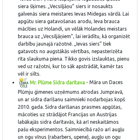
siera šķirnes. „Vecsiljāņu” siers ir nosaukts
galvenās siera meistares Ievas Midegas vārdā. Lai
apgūtu siera gatavošanas arodu, Ieva brauca
mācīties uz Holandi, un vēlāk Holandes meistars
brauca uz „Vecsiljāņiem”, lai ierādītu, kā organizēt
darbību jaunajā ražotnē. „Ievas siers” tiek
gatavots no augstākās vērtības, nepasterizēta
rīta slaukuma piena. Tikko govis izslauktas, pienu
ved uz ražotni, kur to sāk apstrādāt, kamēr tas
vēl ir silts.
Mr. Plūme Sidra darītava
- Māra un Daces
Plūmju ģimenes uzņēmums atrodas Jumpravā,
un ar sidra darīšanu saimnieki nodarbojas kopš
2010. gada. Sidra darīšanas prasmes apgūtas,
mācoties uz strādājot Francijas un Austrijas
labākajās sidra darītavās, kā arī neskaitāmos
pašu eksperimentos. Saimniecībā ražo arī augļu
un ogu vīnus (rabarbers, upene), augļu un ogu