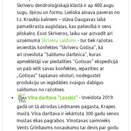
Skrīveru dendroloģiskajā klāstā ir ap 400 augu
sugu, šķirņu un formu. Lieliska ainava paveras no
t.s. Kraukļu kalniem – stāva Daugavas labā
pamatkrasta augšdaļas, kas patiesībā ir sens
pilskalns. Esot Skrīveros, laiku var aizvadīt arī
uzņēmumā
Skrīveru saldumi
- tur tiek ražotas
iecienītās konfektes "Skrīveru Gotiņa", kā
arī izveidota "Saldumu darbnīca", kuras
apmeklētāji var piedalīties "Gotiņas" ekspedīcijā
un paši ietīt savas konfektes, iepazīties ar
„Gotiņas” tapšanas vēsturi, nodegustēt
produkciju un iegādāties svaigus dabīgus
saldumus no ražotnes.
Vīna darītava "Lauskis"
- Izveidota 2019.
gadā un tā atrodas Lēdmanes pagasta, Krapes
muižā. Vīna darītava ir iekārtota 300 gadu senos
muižas ēkas pagrabos. Vīnotavas saimnieks
Vents Grīnbaums nosaukumu tai devis par godu