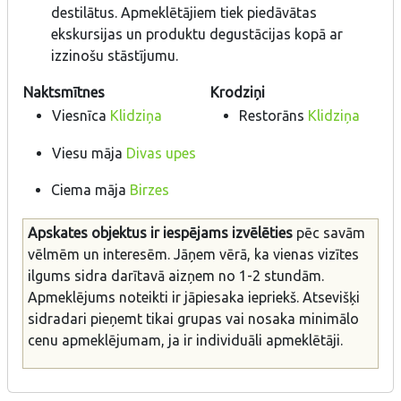
destilātus. Apmeklētājiem tiek piedāvātas
ekskursijas un produktu degustācijas kopā ar
izzinošu stāstījumu.
Naktsmītnes
Krodziņi
Viesnīca
Klidziņa
Restorāns
Klidziņa
Viesu māja
Divas upes
Ciema māja
Birzes
Apskates objektus ir iespējams izvēlēties
pēc savām
vēlmēm un interesēm. Jāņem vērā, ka vienas vizītes
ilgums sidra darītavā aizņem no 1-2 stundām.
Apmeklējums noteikti ir jāpiesaka iepriekš. Atsevišķi
sidradari pieņemt tikai grupas vai nosaka minimālo
cenu apmeklējumam, ja ir individuāli apmeklētāji.