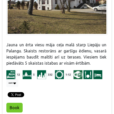
Jauna un ērta viesu māja ceļa malā starp Liepāju un
Palangu. Skaists restorāns ar garšīgu ēdienu, vasarā
iespējams baudīt maltīti arī uz terases. Viesiem tiek
piedāvāts 5 skaistas istabas ar visām ērtībām.
12
5
332
1-12
Book