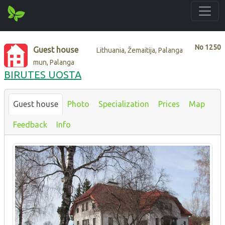
No
1250
Guest house
Lithuania, Žemaitija, Palanga
mun, Palanga
BIRUTES UOSTA
Guest house
Photo
Specialization
Prices
Map
Feedback
Info