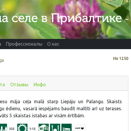
а
Профессионалы
О нас
Нo
1250
nga
та
Отзывы
Инфо
esu māja ceļa malā starp Liepāju un Palangu. Skaists
gu ēdienu, vasarā iespējams baudīt maltīti arī uz terases.
vāts 5 skaistas istabas ar visām ērtībām.
332
1-12