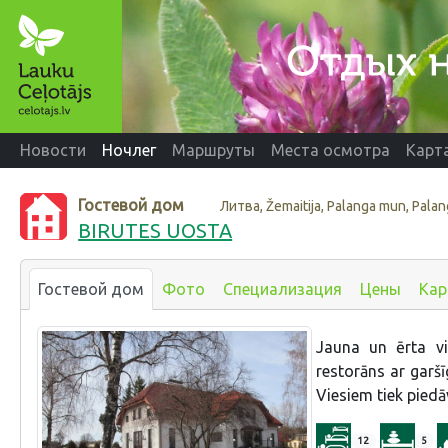
Новости
Ночлег
Маршруты
Места осмотра
Карт
Гостевой дом
Литва, Žemaitija, Palanga mun, Pala
BIRUTES UOSTA
Гостевой дом
Фото
Специализация
Цены
Кар
Jauna un ērta vi
restorāns ar garšī
Viesiem tiek piedā
12
5