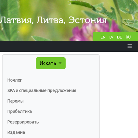
EN
LV
DE
RU
Искать
Ночлег
SPA и специальные предложения
Паромы
Прибалтика
Резервировать
Издание