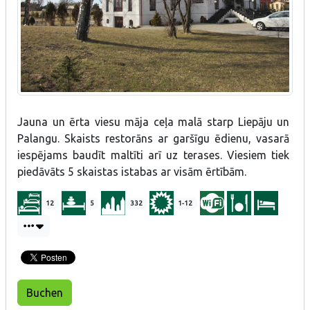
Jauna un ērta viesu māja ceļa malā starp Liepāju un
Palangu. Skaists restorāns ar garšīgu ēdienu, vasarā
iespējams baudīt maltīti arī uz terases. Viesiem tiek
piedāvāts 5 skaistas istabas ar visām ērtībām.
12
5
332
1-12
Buchen