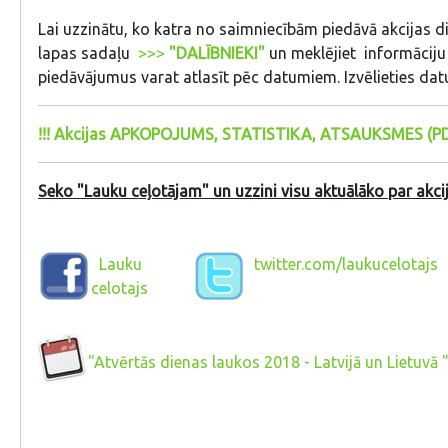
Lai uzzinātu, ko katra no saimniecībām piedāvā akcijas di
lapas sadaļu
>>>
"DALĪBNIEKI"
un meklējiet informāciju 
piedāvājumus varat atlasīt pēc datumiem. Izvēlieties da
!!! Akcijas APKOPOJUMS, STATISTIKA, ATSAUKSMES (PD
Seko "Lauku ceļotājam" un uzzini visu aktuālāko par akcij
Lauku
twitter.com/laukucelotajs
celotajs
"Atvērtās dienas laukos 2018 - Latvijā un Lietu