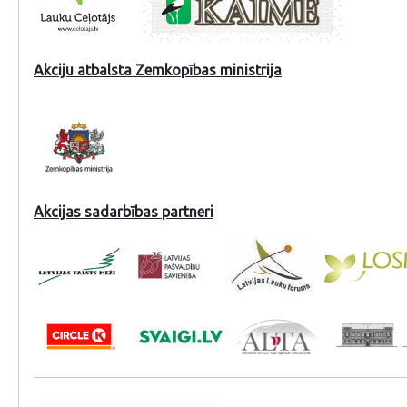
Akciju atbalsta Zemkopības ministrija
Akcijas sadarbības partneri