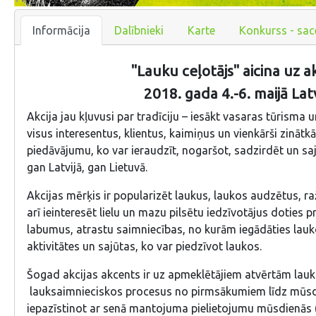
Informācija
Dalībnieki
Karte
Konkurss - sac
"Lauku ceļotājs" aicina uz a
2018. gada 4.-6. maijā Lat
Akcija jau kļuvusi par tradīciju – iesākt vasaras tūrisma
visus interesentus, klientus, kaimiņus un vienkārši zinātk
piedāvājumu, ko var ieraudzīt, nogaršot, sadzirdēt un saj
gan Latvijā, gan Lietuvā.
Akcijas mērķis ir popularizēt laukus, laukos audzētus, 
arī ieinteresēt lielu un mazu pilsētu iedzīvotājus doties p
labumus, atrastu saimniecības, no kurām iegādāties lauk
aktivitātes un sajūtas, ko var piedzīvot laukos.
Šogad akcijas akcents ir uz apmeklētājiem atvērtām lauk
lauksaimnieciskos procesus no pirmsākumiem līdz mūsd
iepazīstinot ar senā mantojuma pielietojumu mūsdienās (z