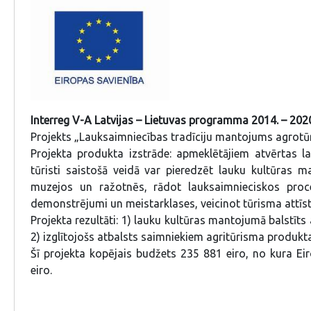
Interreg V-A Latvijas – Lietuvas programma 2014. – 20
Projekts „Lauksaimniecības tradīciju mantojums agrotūri
Projekta produkta izstrāde: apmeklētājiem atvērtas la
tūristi saistošā veidā var pieredzēt lauku kultūras 
muzejos un ražotnēs, rādot lauksaimnieciskos proc
demonstrējumi un meistarklases, veicinot tūrisma attīst
Projekta rezultāti: 1) lauku kultūras mantojumā balstīts
2) izglītojošs atbalsts saimniekiem agritūrisma produk
Šī projekta kopējais budžets 235 881 eiro, no kura Ei
eiro.