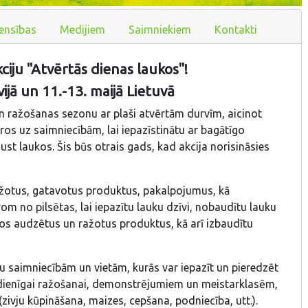
ensības
Medijiem
Saimniekiem
Kontakti
kciju "Atvērtās dienas laukos"!
vijā un 11.-13. maijā Lietuvā
 un ražošanas sezonu ar plaši atvērtām durvīm, aicinot
āros uz saimniecībām, lai iepazīstinātu ar bagātīgo
ust laukos. Šis būs otrais gads, kad akcija norisināsies
ražotus, gatavotus produktus, pakalpojumus, kā
rom no pilsētas, lai iepazītu lauku dzīvi, nobaudītu lauku
os audzētus un ražotus produktus, kā arī izbaudītu
u saimniecībām un vietām, kurās var iepazīt un pieredzēt
ienīgai ražošanai, demonstrējumiem un meistarklasēm,
ivju kūpināšana, maizes, cepšana, podniecība, utt.).