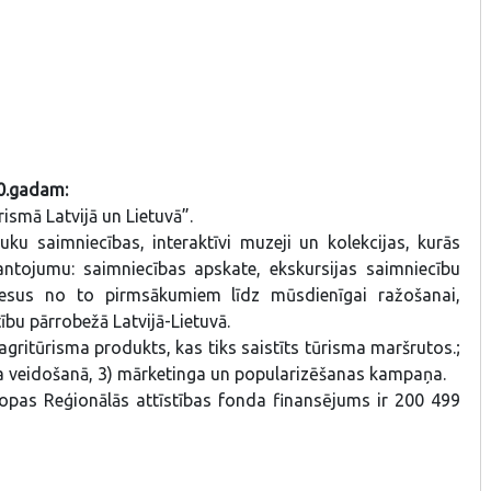
20.gadam:
smā Latvijā un Lietuvā”.
uku saimniecības, interaktīvi muzeji un kolekcijas, kurās
mantojumu: saimniecības apskate, ekskursijas saimniecību
esus no to pirmsākumiem līdz mūsdienīgai ražošanai,
ību pārrobežā Latvijā-Lietuvā.
 agritūrisma produkts, kas tiks saistīts tūrisma maršrutos.;
ta veidošanā, 3) mārketinga un popularizēšanas kampaņa.
ropas Reģionālās attīstības fonda finansējums ir 200 499