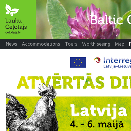
News
Accommodations
Tours
Worth seeing
Map