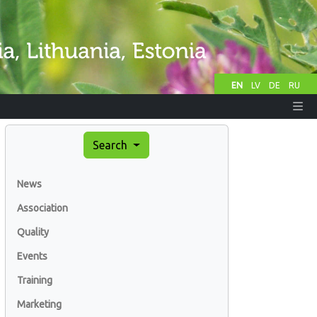
EN
LV
DE
RU
Search
News
Association
Quality
Events
Training
Marketing