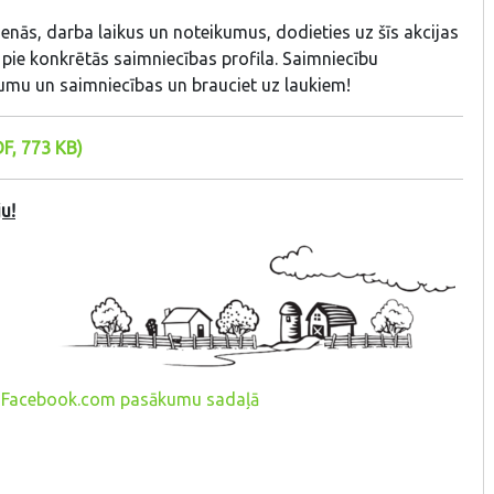
enās, darba laikus un noteikumus, dodieties uz šīs akcijas
pie konkrētās saimniecības profila. Saimniecību
tumu un saimniecības un brauciet uz laukiem!
F, 773 KB)
u!
vā "Facebook.com pasākumu sadaļā