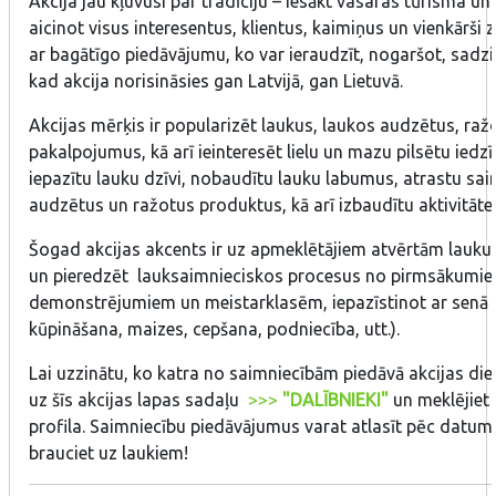
Akcija jau kļuvusi par tradīciju – iesākt vasaras tūrisma 
aicinot visus interesentus, klientus, kaimiņus un vienkārši 
ar bagātīgo piedāvājumu, ko var ieraudzīt, nogaršot, sadzir
kad akcija norisināsies gan Latvijā, gan Lietuvā.
Akcijas mērķis ir popularizēt laukus, laukos audzētus, ra
pakalpojumus, kā arī ieinteresēt lielu un mazu pilsētu iedzī
iepazītu lauku dzīvi, nobaudītu lauku labumus, atrastu sa
audzētus un ražotus produktus, kā arī izbaudītu aktivitātes
Šogad akcijas akcents ir uz apmeklētājiem atvērtām lauku 
un pieredzēt lauksaimnieciskos procesus no pirmsākumiem
demonstrējumiem un meistarklasēm, iepazīstinot ar senā 
kūpināšana, maizes, cepšana, podniecība, utt.).
Lai uzzinātu, ko katra no saimniecībām piedāvā akcijas di
uz šīs akcijas lapas sadaļu
>>>
"DALĪBNIEKI"
un meklējiet 
profila. Saimniecību piedāvājumus varat atlasīt pēc datum
brauciet uz laukiem!