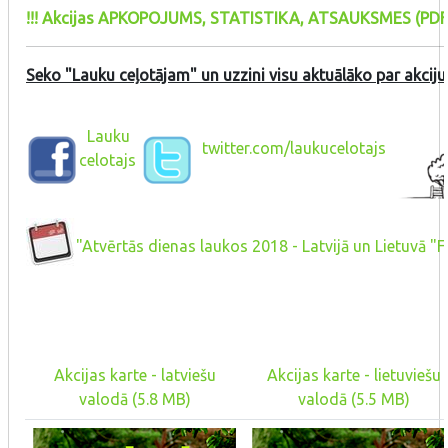
!!! Akcijas APKOPOJUMS, STATISTIKA, ATSAUKSMES (PDF,
Seko "Lauku ceļotājam" un uzzini visu aktuālāko par akciju
Lauku
twitter.com/laukucelotajs
celotajs
"Atvērtās dienas laukos 2018 - Latvijā un Lietuvā
Akcijas karte - latviešu
Akcijas karte - lietuviešu
valodā (5.8 MB)
valodā (5.5 MB)