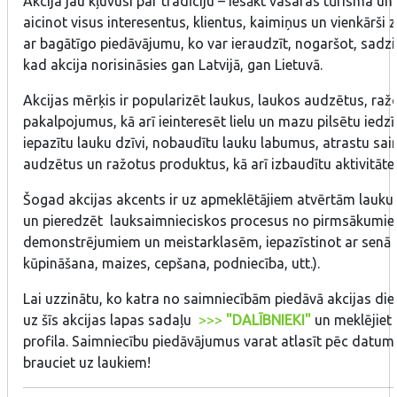
Akcija jau kļuvusi par tradīciju – iesākt vasaras tūrisma 
aicinot visus interesentus, klientus, kaimiņus un vienkārši 
ar bagātīgo piedāvājumu, ko var ieraudzīt, nogaršot, sadzir
kad akcija norisināsies gan Latvijā, gan Lietuvā.
Akcijas mērķis ir popularizēt laukus, laukos audzētus, ra
pakalpojumus, kā arī ieinteresēt lielu un mazu pilsētu iedzī
iepazītu lauku dzīvi, nobaudītu lauku labumus, atrastu sa
audzētus un ražotus produktus, kā arī izbaudītu aktivitātes
Šogad akcijas akcents ir uz apmeklētājiem atvērtām lauku 
un pieredzēt lauksaimnieciskos procesus no pirmsākumiem
demonstrējumiem un meistarklasēm, iepazīstinot ar senā 
kūpināšana, maizes, cepšana, podniecība, utt.).
Lai uzzinātu, ko katra no saimniecībām piedāvā akcijas di
uz šīs akcijas lapas sadaļu
>>>
"DALĪBNIEKI"
un meklējiet 
profila. Saimniecību piedāvājumus varat atlasīt pēc datum
brauciet uz laukiem!