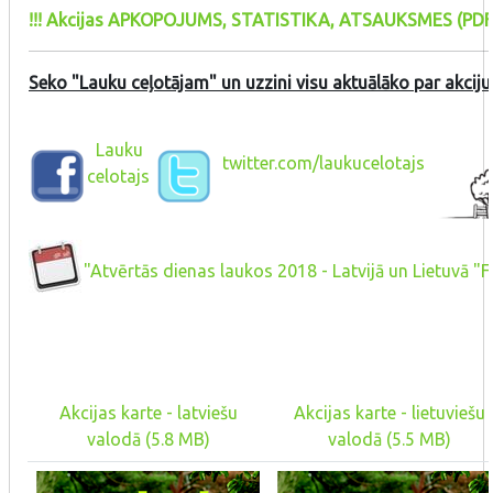
!!! Akcijas APKOPOJUMS, STATISTIKA, ATSAUKSMES (PDF,
Seko "Lauku ceļotājam" un uzzini visu aktuālāko par akciju
Lauku
twitter.com/laukucelotajs
celotajs
"Atvērtās dienas laukos 2018 - Latvijā un Lietuvā
Akcijas karte - latviešu
Akcijas karte - lietuviešu
valodā (5.8 MB)
valodā (5.5 MB)