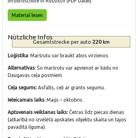
Infobroschüre in Russisch (PDF Datei).
Material lesen
Nützliche Infos
Gesamtstrecke
per auto
220
km
Loģistika
: Maršrutu var braukt abos virzienos.
Alternatīvas
: Šo maršrutu var apvienot ar kādu no
Daugavas ceļa posmiem.
Ceļa segums:
Asfalts, ceļi ar grants segumu.
Ieteicamais laiks:
Maijs – oktobris.
Aptuvenais veikšanas laiks:
Četras līdz piecas dienas
(atkarībā no izvēlētā apskates objektu skaita un tajos
pavadītā ilguma).