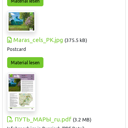
Material lesen
Maras_cels_PK.jpg
(
375.5 kB
)
Postcard
Material lesen
ПУТЬ_МАРЫ_ru.pdf
(
3.2 MB
)