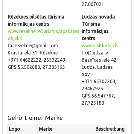
27.007021
Rēzeknes pilsētas tūrisma
Ludzas novada
informācijas centrs
Tūrisma
www.rezekne.lv/turisms/apskates-
informācijas
objekti
centrs
tacrezekne@gmail.com
www.visitludza.lv
Krasta iela 31, Rēzekne
tic@ludza.lv
+371 64622222, 26332249
Baznīcas iela 42,
GPS 56.502683, 27.333165
Ludza, Ludzas
nov.
+371 65707203,
29467925
GPS 56.547767,
27.725188
Gehört einer Marke
Logo
Marke
Beschreibung