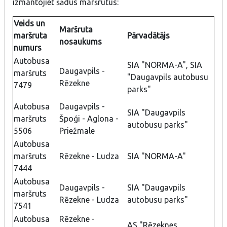
izmantojiet šādus maršrutus:
Veids un
Maršruta
maršruta
Pārvadātājs
nosaukums
numurs
Autobusa
SIA "NORMA-A", SIA
Daugavpils -
maršruts
"Daugavpils autobusu
Rēzekne
7479
parks"
Autobusa
Daugavpils -
SIA "Daugavpils
maršruts
Špoģi - Aglona -
autobusu parks"
5506
Priežmale
Autobusa
maršruts
Rēzekne - Ludza
SIA "NORMA-A"
7444
Autobusa
Daugavpils -
SIA "Daugavpils
maršruts
Rēzekne - Ludza
autobusu parks"
7541
Autobusa
Rēzekne -
AS "Rēzeknes