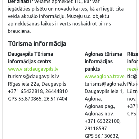
Der zināt!
Ir vēlams apmeklēt TIC, kur var
iegādāties pilsētu un novadu kartes, kā arī iegūt cita
veida aktuālo informāciju. Muzeju u.c. objektu
apmeklēšanas laikus ir vērts noskaidrot pirms
brauciena.
Tūrisma informācija
Daugavpils Tūrisma
Aglonas tūrisma
Rēze
informācijas centrs
informācijas
infor
www.visitdaugavpils.lv
punkts
reze
turisms@daugavpils.lv
www.aglona.travel
tic@
Rīgas iela 22a, Daugavpils
turisms@aglona.lv
Pils 
+371 65422818, 26444810
Daugavpils iela 1,
Lūzn
GPS 55.870865, 26.517404
Aglona,
nov.
Aglonas pag.,
+371
Aglonas nov.
GPS 
+371 65322100,
29118597
GPS 56.130632,