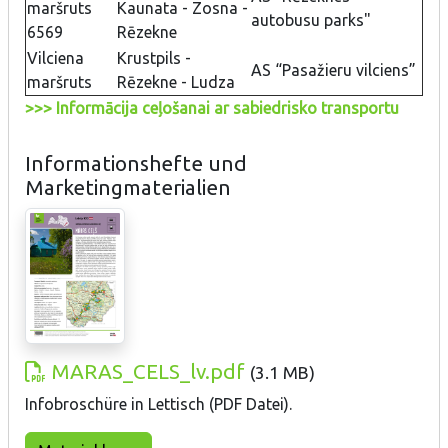
maršruts
Kaunata - Zosna -
autobusu parks"
6569
Rēzekne
Vilciena
Krustpils -
AS “Pasažieru vilciens”
maršruts
Rēzekne - Ludza
>>> Informācija ceļošanai ar sabiedrisko transportu
Informationshefte und
Marketingmaterialien
MARAS_CELS_lv.pdf
(
3.1 MB
)
Infobroschüre in Lettisch (PDF Datei).