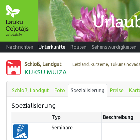
Nachrichten
Unterkünfte
Routen
Sehenswürdigkeiten
Schloß, Landgut
Lettland, Kurzeme, Tukuma novad
KUKSU MUIZA
Schloß, Landgut
Foto
Spezialisierung
Preise
Kart
Spezialisierung
Typ
Beschreibung
Seminare