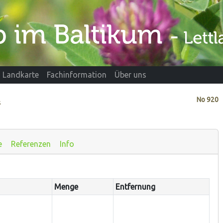
Landkarte
Fachinformation
Über uns
No
920
s
e
Referenzen
Info
Menge
Entfernung