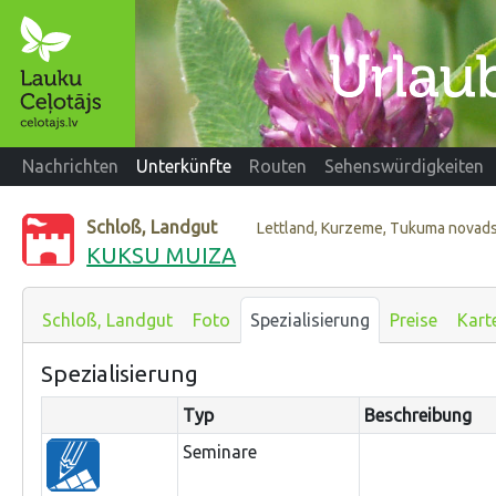
Nachrichten
Unterkünfte
Routen
Sehenswürdigkeiten
Schloß, Landgut
Lettland, Kurzeme, Tukuma novad
KUKSU MUIZA
Schloß, Landgut
Foto
Spezialisierung
Preise
Kart
Spezialisierung
Typ
Beschreibung
Seminare