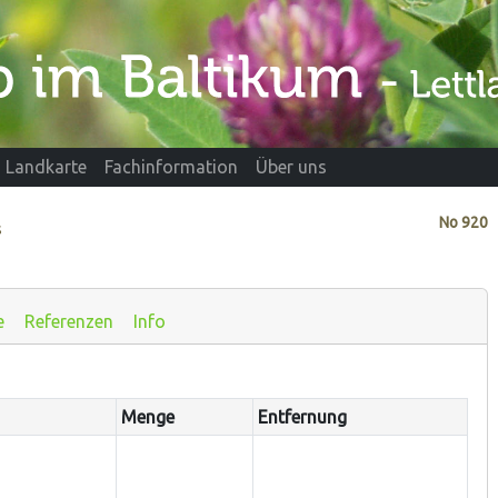
Landkarte
Fachinformation
Über uns
No
920
s
e
Referenzen
Info
Menge
Entfernung