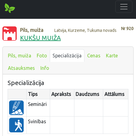
Nr
920
Pils, muiža
Latvija, Kurzeme, Tukuma novads
KUKŠU MUIŽA
Pils, muiža
Foto
Specializācija
Cenas
Karte
Atsauksmes
Info
Specializācija
Tips
Apraksts
Daudzums
Attālums
Semināri
Svinības