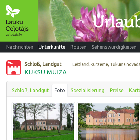
Nachrichten
Unterkünfte
Routen
Sehenswürdigkeiten
Schloß, Landgut
Lettland, Kurzeme, Tukuma novad
KUKSU MUIZA
Schloß, Landgut
Foto
Spezialisierung
Preise
Kart