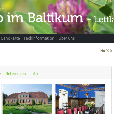
Landkarte
Fachinformation
Über uns
No
920
s
e
Referenzen
Info