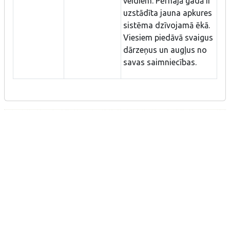
veidiem. Pērnajā gadā ir
uzstādīta jauna apkures
sistēma dzīvojamā ēkā.
Viesiem piedāvā svaigus
dārzeņus un augļus no
savas saimniecības.