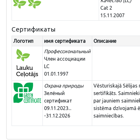
Качество (LC)
Cat 2
15.11.2007
Сертификаты
Логотип
имя сертификата
Описание
Профессиональный
Член ассоциации
LC
01.01.1997
Охрана природы
Vēsturiskajā Sēlijas 
Зелёный
sertifikāts. Saimnie
сертификат
par jauniem saimniek
09.11.2023...
sistēma dzīvojamā ē
-31.12.2026
saimniecības.