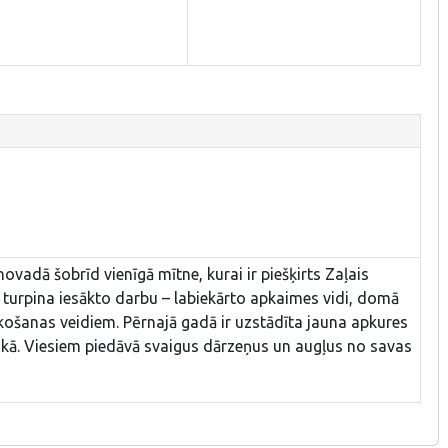
novadā šobrīd vienīgā mītne, kurai ir piešķirts Zaļais
ki turpina iesākto darbu – labiekārto apkaimes vidi, domā
ošanas veidiem. Pērnajā gadā ir uzstādīta jauna apkures
kā. Viesiem piedāvā svaigus dārzeņus un augļus no savas