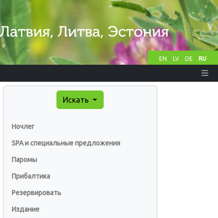
EN
LV
DE
RU
Искать
Ночлег
SPA и специальные предложения
Паромы
Прибалтика
Резервировать
Издание