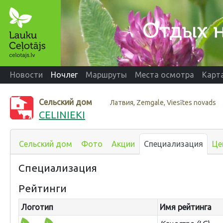
Новости
Ночлег
Маршруты
Места осмотра
Карт
Сельский дом
Латвия, Zemgale, Viesītes novads
CELINIEKI
Сельский дом
Фото
Акции
Специализация
Це
Специализация
Рейтинги
Логотип
Имя рейтинга