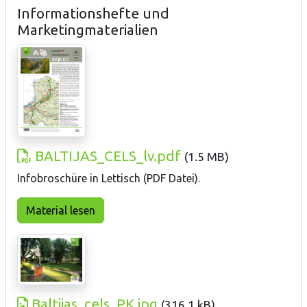
Informationshefte und
Marketingmaterialien
BALTIJAS_CELS_lv.pdf
(
1.5 MB
)
Infobroschüre in Lettisch (PDF Datei).
Material lesen
Baltijas_cels_PK.jpg
(
316.1 kB
)