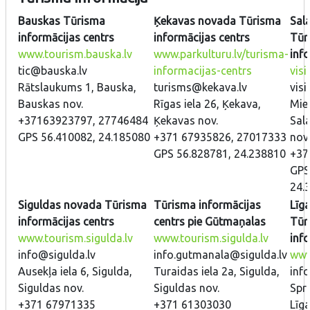
Bauskas Tūrisma
Ķekavas novada Tūrisma
Sal
informācijas centrs
informācijas centrs
Tūr
www.tourism.bauska.lv
www.parkulturu.lv/turisma-
inf
tic@bauska.lv
informacijas-centrs
visi
Rātslaukums 1, Bauska,
turisms@kekava.lv
visi
Bauskas nov.
Rīgas iela 26, Ķekava,
Mier
+37163923797, 27746484
Ķekavas nov.
Sala
GPS 56.410082, 24.185080
+371 67935826, 27017333
nov.
GPS 56.828781, 24.238810
+37
GPS
24.
Siguldas novada Tūrisma
Tūrisma informācijas
Līg
informācijas centrs
centrs pie Gūtmaņalas
Tūr
www.tourism.sigulda.lv
www.tourism.sigulda.lv
inf
info@sigulda.lv
info.gutmanala@sigulda.lv
www.
Ausekļa iela 6, Sigulda,
Turaidas iela 2a, Sigulda,
info
Siguldas nov.
Siguldas nov.
Spri
+371 67971335
+371 61303030
Līga