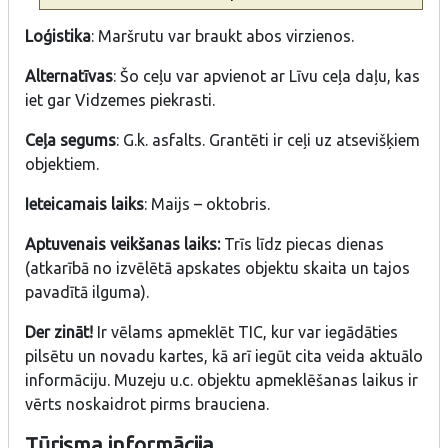
Loģistika
: Maršrutu var braukt abos virzienos.
Alternatīvas
: Šo ceļu var apvienot ar Līvu ceļa daļu, kas
iet gar Vidzemes piekrasti.
Ceļa segums
: G.k. asfalts. Grantēti ir ceļi uz atsevišķiem
objektiem.
Ieteicamais laiks
: Maijs – oktobris.
Aptuvenais veikšanas laiks:
Trīs līdz piecas dienas
(atkarībā no izvēlētā apskates objektu skaita un tajos
pavadītā ilguma).
Der zināt!
Ir vēlams apmeklēt TIC, kur var iegādāties
pilsētu un novadu kartes, kā arī iegūt cita veida aktuālo
informāciju. Muzeju u.c. objektu apmeklēšanas laikus ir
vērts noskaidrot pirms brauciena.
Tūrisma informā
cija