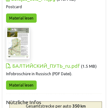
Postcard
Material lesen
БАЛТИЙСКИЙ_ПУТЬ_ru.pdf
(
1.5 MB
)
Infobroschüre in Russisch (PDF Datei).
Material lesen
Nützliche Infos
Gesamtstrecke
per auto
350
km