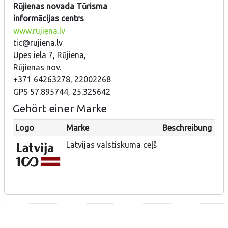
Rūjienas novada Tūrisma
informācijas centrs
www.rujiena.lv
tic@rujiena.lv
Upes iela 7, Rūjiena,
Rūjienas nov.
+371 64263278, 22002268
GPS 57.895744, 25.325642
Gehört einer Marke
Logo
Marke
Beschreibung
Latvijas valstiskuma ceļš