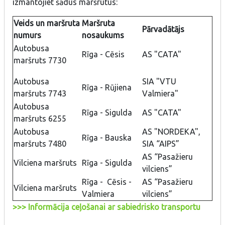
izmantojiet šādus maršrutus:
Veids un maršruta
Maršruta
Pārvadātājs
numurs
nosaukums
Autobusa
Rīga - Cēsis
AS "CATA"
maršruts 7730
Autobusa
SIA "VTU
Rīga - Rūjiena
maršruts 7743
Valmiera"
Autobusa
Rīga - Sigulda
AS "CATA"
maršruts 6255
Autobusa
AS "NORDEKA",
Rīga - Bauska
maršruts 7480
SIA “AIPS”
AS “Pasažieru
Vilciena maršruts
Rīga - Sigulda
vilciens”
Rīga - Cēsis -
AS “Pasažieru
Vilciena maršruts
Valmiera
vilciens”
>>> Informācija ceļošanai ar sabiedrisko transportu