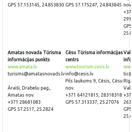
GPS 57.153145, 24.853830
GPS 57.175247, 24.843845
nov.
+37
291
GPS
25.
Amatas novada Tūrisma
Cēsu Tūrisma informācijas
Val
informācijas punkts
centrs
inf
www.amata.lv
www.tourism.cesis.lv
www.
turisms@amatasnovads.lv
info@cesis.lv
tic
Pils laukums 9, Cēsis, Cēsu
Rīga
Āraiši, Drabešu pag.,
nov.
Val
Amatas nov.
+371 64121815, 28318318
+37
+371 28681083
GPS 57.313337, 25.27076
263
GPS 57.2517, 25.2824
GPS
25.