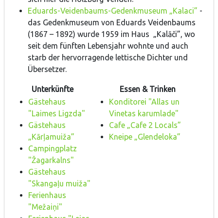
Eduards-Veidenbaums-Gedenkmuseum „Kalaci”
-
das Gedenkmuseum von Eduards Veidenbaums
(1867 – 1892) wurde 1959 im Haus „Kalāči”, wo
seit dem fünften Lebensjahr wohnte und auch
starb der hervorragende lettische Dichter und
Übersetzer.
Unterkünfte
Essen & Trinken
Gästehaus
Konditorei "Allas un
"Laimes Ligzda"
Vinetas karumlade"
Gästehaus
Cafe „Cafe 2 Locals”
„Kārļamuiža”
Kneipe „Glendeloka”
Campingplatz
"Žagarkalns"
Gästehaus
"Skangaļu muiža"
Ferienhaus
"Mežaiņi"