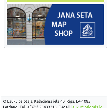
© Lauku celotajs, Kalnciema iela 40, Riga, LV-1083,
Lettland, Tel.: +(371) 26433316, E-Mail:
lauku@celotajs.lv