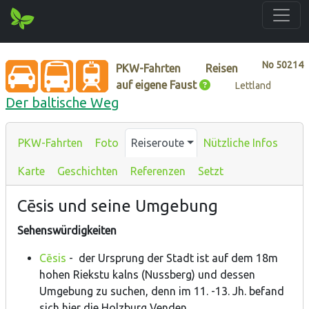
No
50214
PKW-Fahrten
Reisen
auf eigene Faust
Lettland
Der baltische Weg
PKW-Fahrten
Foto
Reiseroute
Nützliche Infos
Karte
Geschichten
Referenzen
Setzt
Cēsis und seine Umgebung
Sehenswürdigkeiten
Cēsis
- der Ursprung der Stadt ist auf dem 18m
hohen Riekstu kalns (Nussberg) und dessen
Umgebung zu suchen, denn im 11. -13. Jh. befand
sich hier die Holzburg Venden.