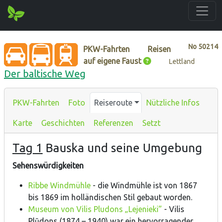
No
50214
PKW-Fahrten
Reisen
auf eigene Faust
Lettland
Der baltische Weg
PKW-Fahrten
Foto
Reiseroute
Nützliche Infos
Karte
Geschichten
Referenzen
Setzt
Tag 1
Bauska und seine Umgebung
Sehenswürdigkeiten
Ribbe Windmühle
- die Windmühle ist von 1867
bis 1869 im holländischen Stil gebaut worden.
Museum von Vilis Pludons „Lejenieki”
- Vilis
Plūdons (1874 – 1940) war ein hervorragender