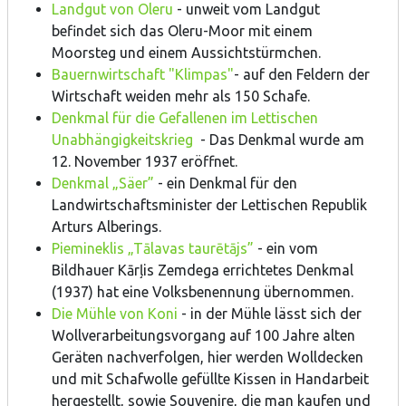
Landgut von Oleru
- unweit vom Landgut
befindet sich das Oleru-Moor mit einem
Moorsteg und einem Aussichtstürmchen.
Bauernwirtschaft "Klimpas"
- auf den Feldern der
Wirtschaft weiden mehr als 150 Schafe.
Denkmal für die Gefallenen im Lettischen
Unabhängigkeitskrieg
- Das Denkmal wurde am
12. November 1937 eröffnet.
Denkmal „Säer”
- ein Denkmal für den
Landwirtschaftsminister der Lettischen Republik
Arturs Alberings.
Piemineklis „Tālavas taurētājs”
- ein vom
Bildhauer Kārļis Zemdega errichtetes Denkmal
(1937) hat eine Volksbenennung übernommen.
Die Mühle von Koni
- in der Mühle lässt sich der
Wollverarbeitungsvorgang auf 100 Jahre alten
Geräten nachverfolgen, hier werden Wolldecken
und mit Schafwolle gefüllte Kissen in Handarbeit
hergestellt, sowie Souvenire, die man kaufen und