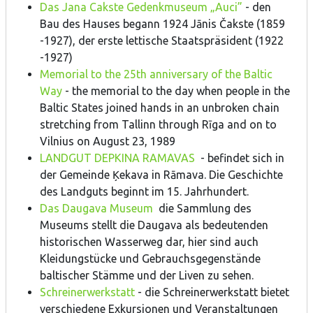
Das Jana Cakste Gedenkmuseum „Auci”
- den
Bau des Hauses begann 1924 Jānis Čakste (1859
-1927), der erste lettische Staatspräsident (1922
-1927)
Memorial to the 25th anniversary of the Baltic
Way
- the memorial to the day when people in the
Baltic States joined hands in an unbroken chain
stretching from Tallinn through Rīga and on to
Vilnius on August 23, 1989
LANDGUT DEPKINA RAMAVAS
- befindet sich in
der Gemeinde Ķekava in Rāmava. Die Geschichte
des Landguts beginnt im 15. Jahrhundert.
Das Daugava Museum
die Sammlung des
Museums stellt die Daugava als bedeutenden
historischen Wasserweg dar, hier sind auch
Kleidungstücke und Gebrauchsgegenstände
baltischer Stämme und der Liven zu sehen.
Schreinerwerkstatt
- die Schreinerwerkstatt bietet
verschiedene Exkursionen und Veranstaltungen