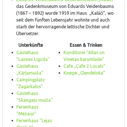
das Gedenkmuseum von Eduards Veidenbaums
(1867 – 1892) wurde 1959 im Haus „Kalāči”, wo
seit dem fünften Lebensjahr wohnte und auch
starb der hervorragende lettische Dichter und
Übersetzer.
Unterkünfte
Essen & Trinken
Gästehaus
Konditorei "Allas un
"Laimes Ligzda"
Vinetas karumlade"
Gästehaus
Cafe „Cafe 2 Locals”
„Kārļamuiža”
Kneipe „Glendeloka”
Campingplatz
"Žagarkalns"
Gästehaus
"Skangaļu muiža"
Ferienhaus
"Mežaiņi"
Ferienhaus "Lejas