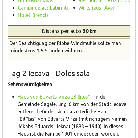
Hotel Rožmalas
Restaurant „Rožmalas”
Campingplatz Labirinti
Wirtshaus "Aveni"
Hotel Brencis
Distanz
per auto
30
km
Der Besichtigung der Ribbe-Windmühle sollte man
mindestens 1,5 Stunden widmen.
Tag 2
Iecava - Doles sala
Sehenswürdigkeiten
Haus von Edvarts Virza „Billites”
- in der
Gemeinde Sagale, ung. 6 km von der Stadt Iecava
entfernt befindet sich das elterliche Haus
„Billītes” von Edvarts Virza (mit richtigem Namen
Jēkabs Eduards Liekna) (1883 – 1940). In dieses
Haus ist die Familie 1901 umgezogen worden.