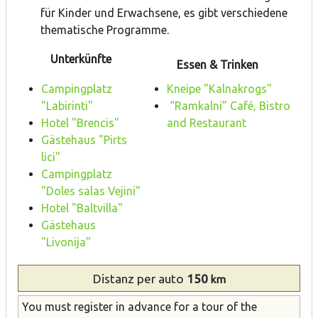
für Kinder und Erwachsene, es gibt verschiedene
thematische Programme.
Unterkünfte
Essen & Trinken
Campingplatz
Kneipe "Kalnakrogs"
"Labirinti"
“Ramkalni” Café, Bistro
Hotel "Brencis"
and Restaurant
Gästehaus "Pirts
lici"
Campingplatz
"Doles salas Vejini"
Hotel "Baltvilla"
Gästehaus
"Livonija"
Distanz
per auto
150
km
You must register in advance for a tour of the