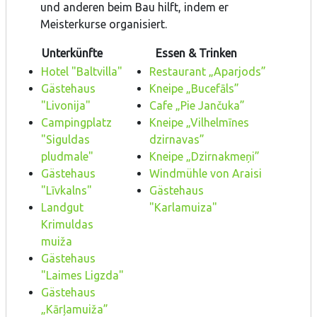
und anderen beim Bau hilft, indem er
Meisterkurse organisiert.
Unterkünfte
Essen & Trinken
Hotel "Baltvilla"
Restaurant „Aparjods”
Gästehaus
Kneipe „Bucefāls”
"Livonija"
Cafe „Pie Jančuka”
Campingplatz
Kneipe „Vilhelmīnes
"Siguldas
dzirnavas”
pludmale"
Kneipe „Dzirnakmeņi”
Gästehaus
Windmühle von Araisi
"Līvkalns"
Gästehaus
Landgut
"Karlamuiza"
Krimuldas
muiža
Gästehaus
"Laimes Ligzda"
Gästehaus
„Kārļamuiža”