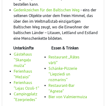
bestellen kann.
Gedenkzeichen für den Baltischen Weg
- eins der
seltenen Objekte unter dem freien Himmel, das
über den im Weltmaßstab einzigartigen
Baltischen Weg zeugt, wo die Einwohner der
baltischen Länder – Litauen, Lettland und Estland
eine Menschenkette bildeten.
Unterkünfte
Essen & Trinken
Gästehaus
Restaurant „Rātes
"Skangaļu
vārti”
muiža"
Schänke-Pizzerie
Ferienhaus
"Liepziedi un
"Mežaiņi"
rozmarins"
Ferienhaus
Restaurant-Bar
"Lejas Ozoli-1"
"Agnese"
Campingplatz
Bier von Valmiermuiza
"Ezerpriedes"