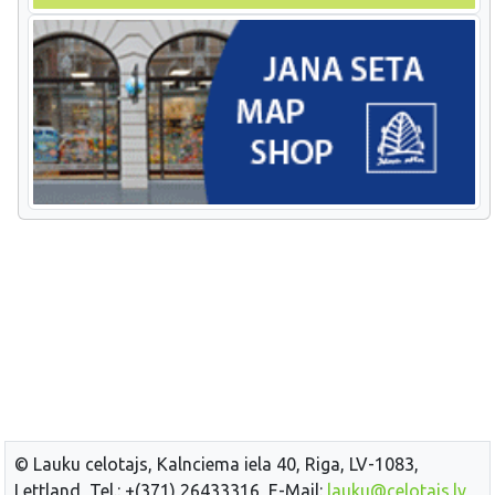
© Lauku celotajs, Kalnciema iela 40, Riga, LV-1083,
Lettland, Tel.: +(371) 26433316, E-Mail:
lauku@celotajs.lv