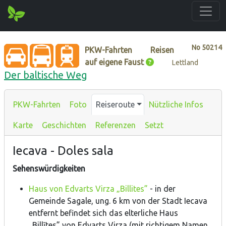
No
50214
PKW-Fahrten
Reisen
auf eigene Faust
Lettland
Der baltische Weg
PKW-Fahrten
Foto
Reiseroute
Nützliche Infos
Karte
Geschichten
Referenzen
Setzt
Iecava - Doles sala
Sehenswürdigkeiten
Haus von Edvarts Virza „Billites”
- in der
Gemeinde Sagale, ung. 6 km von der Stadt Iecava
entfernt befindet sich das elterliche Haus
„Billītes” von Edvarts Virza (mit richtigem Namen