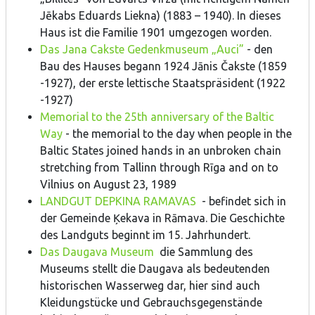
Jēkabs Eduards Liekna) (1883 – 1940). In dieses
Haus ist die Familie 1901 umgezogen worden.
Das Jana Cakste Gedenkmuseum „Auci”
- den
Bau des Hauses begann 1924 Jānis Čakste (1859
-1927), der erste lettische Staatspräsident (1922
-1927)
Memorial to the 25th anniversary of the Baltic
Way
- the memorial to the day when people in the
Baltic States joined hands in an unbroken chain
stretching from Tallinn through Rīga and on to
Vilnius on August 23, 1989
LANDGUT DEPKINA RAMAVAS
- befindet sich in
der Gemeinde Ķekava in Rāmava. Die Geschichte
des Landguts beginnt im 15. Jahrhundert.
Das Daugava Museum
die Sammlung des
Museums stellt die Daugava als bedeutenden
historischen Wasserweg dar, hier sind auch
Kleidungstücke und Gebrauchsgegenstände