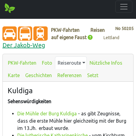
No
50205
PKW-Fahrten
Reisen
auf eigene Faust
Lettland
Der Jakob-Weg
PKW-Fahrten
Foto
Reiseroute
Nützliche Infos
Karte
Geschichten
Referenzen
Setzt
Kuldiga
Sehenswürdigkeiten
Die Mühle der Burg Kuldiga
- as gibt Zeugnisse,
dass die erste Mühle hier gleichzeitig mit der Burg
im 13.Jh. erbaut wurde.
Die lutherische Katharinenkirche
- vom Kirchturm