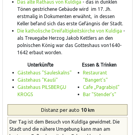
Das alte Rathaus von Kuldiga
- das in dunklen
Tönen gestrichene Gebäude wird im 17. Jh.
erstmalig in Dokumenten erwähnt, in dessen
Keller befand sich das erste Gefängnis der Stadt.
Die katholische Dreifaltigkeitskirche von Kuldiga
-
als Treuegabe Herzog Jakob Kettlers an den
polnischen König war das Gotteshaus von1640-
1642 erbaut worden.
Unterkünfte
Essen & Trinken
Gästehaus "Sauleskalns"
Restaurant
Gästehaus "Kauši"
"Bangert's"
Gästehaus PILSBERĢU
Cafe „Pagrabiņš”
KROGS
Bar "Stender’s"
Distanz
per auto
10
km
Der Tag ist dem Besuch von Kuldīga gewidmet. Die
Stadt und die nähere Umgebung kann man am