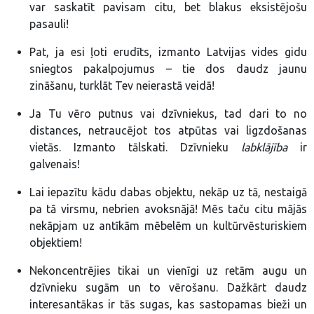
var saskatīt pavisam citu, bet blakus eksistējošu
pasauli!
Pat, ja esi ļoti erudīts, izmanto Latvijas vides gidu
sniegtos pakalpojumus – tie dos daudz jaunu
zināšanu, turklāt Tev neierastā veidā!
Ja Tu vēro putnus vai dzīvniekus, tad dari to no
distances, netraucējot tos atpūtas vai ligzdošanas
vietās. Izmanto tālskati. Dzīvnieku
labklājība
ir
galvenais!
Lai iepazītu kādu dabas objektu, nekāp uz tā, nestaigā
pa tā virsmu, nebrien avoksnājā! Mēs taču citu mājās
nekāpjam uz antīkām mēbelēm un kultūrvēsturiskiem
objektiem!
Nekoncentrējies tikai un vienīgi uz retām augu un
dzīvnieku sugām un to vērošanu. Dažkārt daudz
interesantākas ir tās sugas, kas sastopamas bieži un