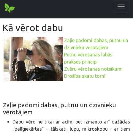
Kā vērot dabu
Zaļie padomi dabas, putnu un
dzīvnieku vērotājiem
Putnu vērošanas labās
prakses principi
Zvēru vērošanas noteikumi
Drošība skatu tornī
Zaļie padomi dabas, putnu un dzīvnieku
vērotājiem
Dabu vēro ne tikai ar acīm, bet izmanto arī dažādas
„palīgiekārtas” – tālskati, lupu, mikroskopu - ar tiem