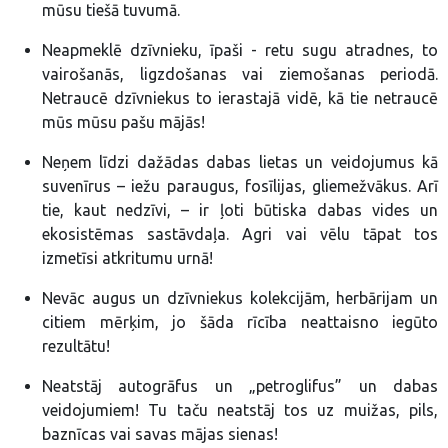
mūsu tiešā tuvumā.
Neapmeklē dzīvnieku, īpaši - retu sugu atradnes, to
vairošanās, ligzdošanas vai ziemošanas periodā.
Netraucē dzīvniekus to ierastajā vidē, kā tie netraucē
mūs mūsu pašu mājās!
Neņem līdzi dažādas dabas lietas un veidojumus kā
suvenīrus – iežu paraugus, fosīlijas, gliemežvākus. Arī
tie, kaut nedzīvi, – ir ļoti būtiska dabas vides un
ekosistēmas sastāvdaļa. Agri vai vēlu tāpat tos
izmetīsi atkritumu urnā!
Nevāc augus un dzīvniekus kolekcijām, herbārijam un
citiem mērķim, jo šāda rīcība neattaisno iegūto
rezultātu!
Neatstāj autogrāfus un „petroglifus” un dabas
veidojumiem! Tu taču neatstāj tos uz muižas, pils,
baznīcas vai savas mājas sienas!