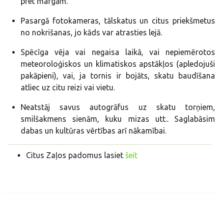
pret margām.
Pasargā fotokameras, tālskatus un citus priekšmetus
no nokrišanas, jo kāds var atrasties lejā.
Spēcīga vēja vai negaisa laikā, vai nepiemērotos
meteoroloģiskos un klimatiskos apstākļos (apledojuši
pakāpieni), vai, ja tornis ir bojāts, skatu baudīšana
atliec uz citu reizi vai vietu.
Neatstāj savus autogrāfus uz skatu torņiem,
smilšakmens sienām, kuku mizas utt.. Saglabāsim
dabas un kultūras vērtības arī nākamībai.
Citus Zaļos padomus lasiet
šeit