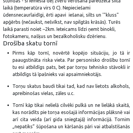
stundas - šī iemesla dēļ zvēru vērošana paredžeta siltā
laikā (temperatūra virs 0 C). Nepieciešami
ūdensnecaurlaidīgi, ērti apavi iešanai, silts un '"kluss"
apģērbs (nečaukst, nešvīkst, nav spilgtās krāsās). Turēs
laikā parasti noiet ~2km. Ieteicams līdzi ņemt binokli,
fotokameru, našķus un bezalkoholisku dzērienu.
Drošība skatu tornī
Pirms kāp tornī, novērtē kopējo situāciju, jo tā ir
paaugstināta riska vieta. Par personisko drošību tornī
tu esi atbildīgs pats, bet par torņu tehnisko stāvokli ir
atbildīgs tā īpašnieks vai apsaimniekotājs.
Torņu skatus baudi tikai tad, kad nav lietots alkohols,
apreibinošas vielas, zāles u.c.
Tornī kāp tikai nelielā cilvēki pulkā un ne lielākā skaitā,
kas norādīts pie torņa esošajā informācijas plāksnē vai
arī cita veida (arī gida sniegtajā) informācijā. Tornim
„nepatiks” šūpošana un kāršanās pāri vai atbalstīšanās