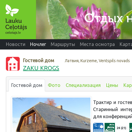
Новости
Ночлег
Маршруты
Места осмотра
Карт
Гостевой дом
Латвия, Kurzeme, Ventspils novads
ZAKU KROGS
Гостевой дом
Фото
Специализация
Цены
Кар
Трактир и госте
Старинный инте
для конференций
24 (21)