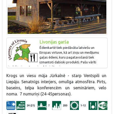
Livonijas garša
Ēdienkartē tiek piedāvāta latviešu un
Eiropas virtuve, kā arī zivju un medījumu
gaļas ēdieni, kuru pagatavošanā tiek
izmantoti dabiski produkti. Pašu vārīti
ievārījumi, cepta maize, kūpināta zivs.
Krogs un viesu māja Jūrkalnē - starp Ventspili un
Liepāju. Senatnīgs interjers, omulīga atmosfēra. Pirts,
baseins, telpa konferencēm un semināriem,
velo
noma. 7 numuriņi (24-45personas).
24 (21)
7
200
1-12