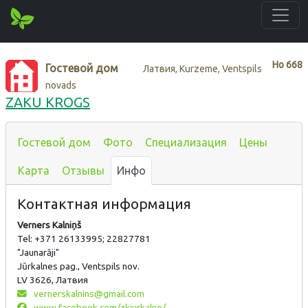
Нo
668
Гостевой дом
Латвия, Kurzeme, Ventspils
novads
ZAKU KROGS
Гостевой дом
Фото
Специализация
Цены
Карта
Отзывы
Инфо
Контактная информация
Verners Kalniņš
Tel: +371 26133995; 22827781
"Jaunarāji"
Jūrkalnes pag., Ventspils nov.
LV 3626, Латвия
vernerskalnins@gmail.com
www.facebook.com/zkjurkalne/