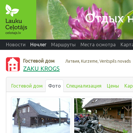
Новости
Ночлег
Маршруты
Места осмотра
Карт
Гостевой дом
Латвия, Kurzeme, Ventspils novads
ZAKU KROGS
Гостевой дом
Фото
Специализация
Цены
Кар