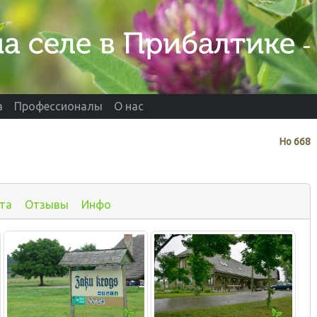
а
Профессионалы
О нас
Нo
668
та
Отзывы
Инфо