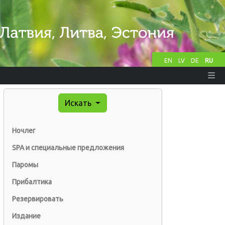
EN
LV
DE
RU
Искать
Ночлег
SPA и специальные предложения
Паромы
Прибалтика
Резервировать
Издание