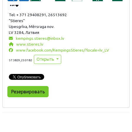
Tel: + 371 29408291, 26513692
"Stieres"
Upesgrīva, Mērsraga nov.
LV 3284, Латвия
kempings.stieres@inbox.lv
www.stieres.lv
www.facebook.com/KempingsStieres/?locale=lv_LV
Открыть
57.3829,23.0182
Резервировать