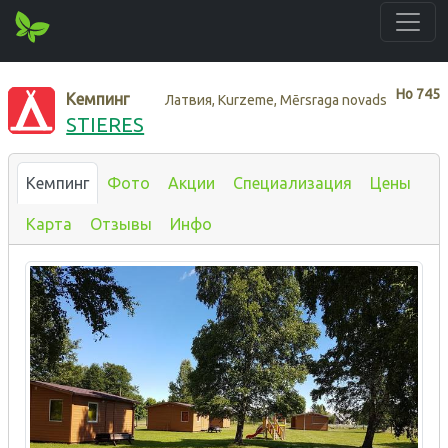
Нo
745
Кемпинг
Латвия, Kurzeme, Mērsraga novads
STIERES
Кемпинг
Фото
Акции
Специализация
Цены
Карта
Отзывы
Инфо