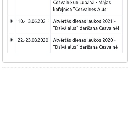
Cesvainē un Lubānā - Mājas
kafejnīca "Cesvaines Alus"
10.-13.06.2021
Atvērtās dienas laukos 2021 -
"Dzīvā alus" darīšana Cesvainē!
22.-23.08.2020
Atvērtās dienas laukos 2020 -
"Dzīvā alus" darīšana Cesvainē