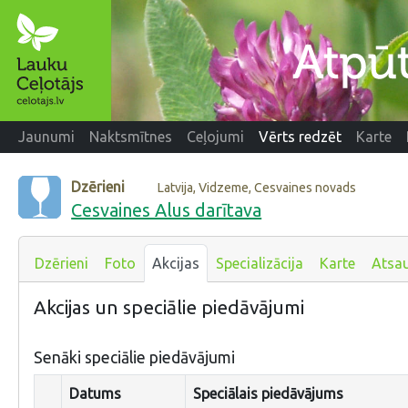
Jaunumi
Naktsmītnes
Ceļojumi
Vērts redzēt
Karte
Dzērieni
Latvija, Vidzeme, Cesvaines novads
Cesvaines Alus darītava
Dzērieni
Foto
Akcijas
Specializācija
Karte
Atsa
Akcijas un speciālie piedāvājumi
Senāki speciālie piedāvājumi
Datums
Speciālais piedāvājums