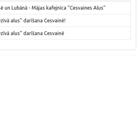
nē un Lubānā - Mājas kafejnīca "Cesvaines Alus"
zīvā alus" darīšana Cesvainē!
Dzīvā alus" darīšana Cesvainē