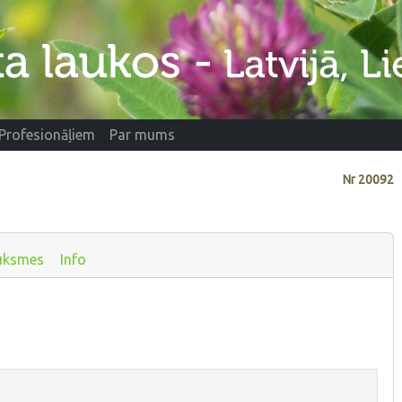
Profesionāļiem
Par mums
Nr
20092
uksmes
Info