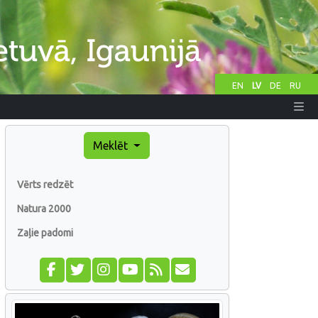
EN
LV
DE
RU
Meklēt
Vērts redzēt
Natura 2000
Zaļie padomi