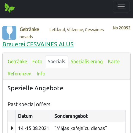
No
20092
Getränke
Lettland, Vidzeme, Cesvaines
novads
Brauerei CESVAINES ALUS
Getränke
Foto
Specials
Spezialisierung
Karte
Referenzen
Info
Spezielle Angebote
Past special offers
Datum
Sonderangebot
14.-15.08.2021
"Mājas kafejnīcu dienas"