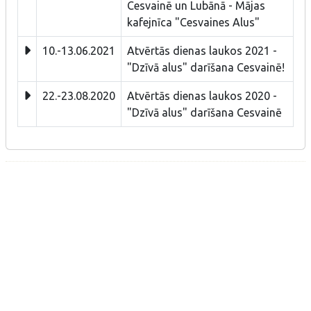
Cesvainē un Lubānā - Mājas
kafejnīca "Cesvaines Alus"
10.-13.06.2021
Atvērtās dienas laukos 2021 -
"Dzīvā alus" darīšana Cesvainē!
22.-23.08.2020
Atvērtās dienas laukos 2020 -
"Dzīvā alus" darīšana Cesvainē