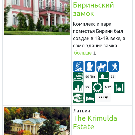
Бириньский
замок
Комплекс и парк
поместья Бирини был
создан в 18.-19. веке, а
само здание замка...
больше
66 (28)
26
55
1-12
Латвия
The Krimulda
Estate