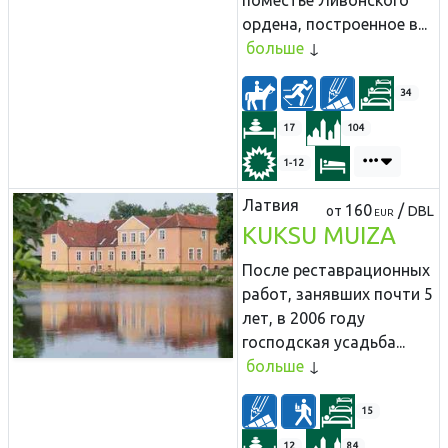
ордена, построенное в...
больше
34
17
104
1-12
Латвия
160
/
от
DBL
EUR
KUKSU MUIZA
После реставрационных
работ, занявших почти 5
лет, в 2006 году
господская усадьба...
больше
15
12
84