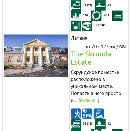
81 (19)
33
160
1-12
Латвия
70 - 125
/
от
DBL
EUR
The Skrunda
Estate
Скрундское поместье
расположено в
уникальном месте.
Попасть в него просто
и...
больше
24 (12)
12