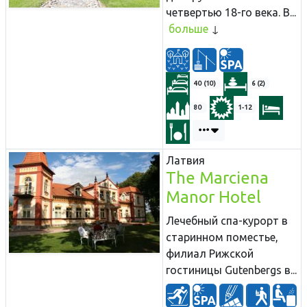
четвертью 18-го века. В...
больше
40 (10)
6 (2)
80
1-12
Латвия
The Marciena
Manor Hotel
Лечебный спа-курорт в
старинном поместье,
филиал Рижской
гостиницы Gutenbergs в...