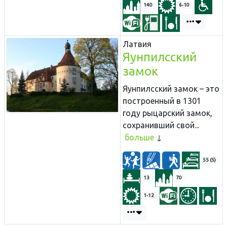
140
6-10
Латвия
Яунпилсский
замок
Яунпилсский замок – это
построенный в 1301
году рыцарский замок,
сохранивший свой...
больше
55 (5)
13
70
1-12