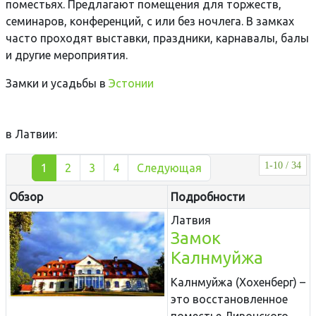
поместьях. Предлагают помещения для торжеств,
семинаров, конференций, с или без ночлега. В замках
часто проходят выставки, праздники, карнавалы, балы
и другие мероприятия.
Замки и усадьбы в
Эстонии
в Латвии:
1-10 / 34
1
2
3
4
Следующая
Обзор
Подробности
Латвия
Замок
Калнмуйжа
Калнмуйжа (Хохенберг) –
это восстановленное
поместье Ливонского