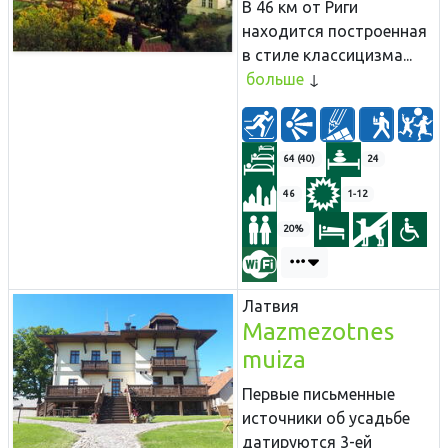
В 46 км от Риги
находится построенная
в стиле классицизма...
больше
64 (40)
24
46
1-12
20%
Латвия
Mazmezotnes
muiza
Первые письменные
источники об усадьбе
датируются 3-ей