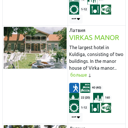
1-12
Латвия
VIRKAS MANOR
The largest hotel in
Kuldiga, consisting of two
buildings. In the manor
house of Virka manor...
больше
40 (40)
22 (20)
160
1-12