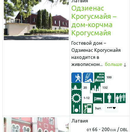
Латвия
Одзиенас
Крогусмайя –
дом-корчма
Крогусмайя
Гостевой дом –
Одзиенас Крогусмайя
находится в
живописном...
больше
100
20
132
1-12
3шт.
Латвия
66 - 200
/
от
DBL
EUR