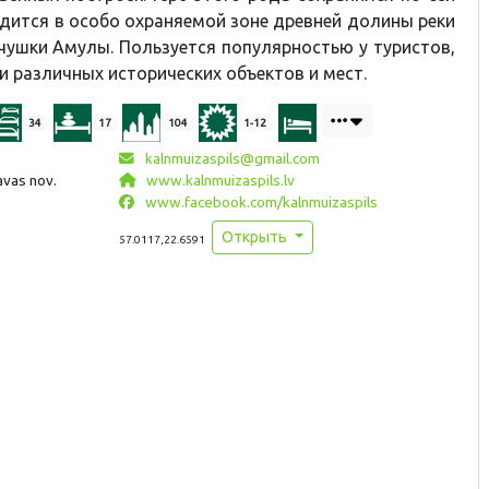
одится в особо охраняемой зоне древней долины реки
чушки Амулы. Пользуется популярностью у туристов,
и различных исторических объектов и мест.
34
17
104
1-12
kalnmuizaspils@gmail.com
avas nov.
www.kalnmuizaspils.lv
www.facebook.com/kalnmuizaspils
Открыть
57.0117,22.6591