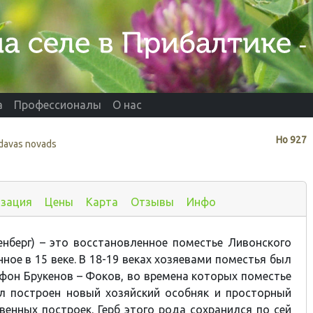
а
Профессионалы
О нас
Нo
927
davas novads
изация
Цены
Карта
Отзывы
Инфо
нберг) – это восстановленное поместье Ливонского
ное в 15 веке. В 18-19 веках хозяевами поместья был
фон Брукенов – Фоков, во времена которых поместье
ыл построен новый хозяйский особняк и просторный
венных построек. Герб этого рода сохранился по сей