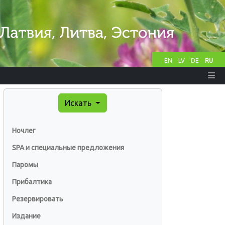
EN
LV
DE
RU
Искать
Ночлег
SPA и специальные предложения
Паромы
Прибалтика
Резервировать
Издание