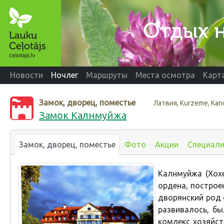
Новости
Ночлег
Маршруты
Места осмотра
Карт
Замок, дворец, поместье
Латвия, Kurzeme, Kan
Замок Калнмуйжа
Замок, дворец, поместье
Фото
Акции
Специал
Калнмуйжа (Хохе
ордена, построен
дворянский род 
развивалось, б
комлекс хозяйст