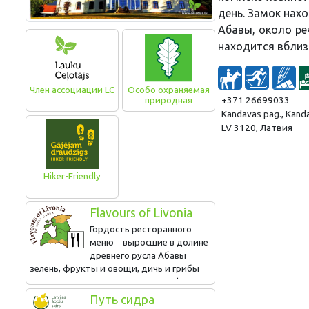
день. Замок нах
Абавы, около ре
находится вблиз
Член ассоциации LC
Особо охраняемая
+371 26699033
природная
территория
Kandavas pag., Kand
LV 3120, Латвия
Hiker-Friendly
Flavours of Livonia
Гордость ресторанного
меню ‒ выросшие в долине
древнего русла Абавы
зелень, фрукты и овощи, дичь и грибы
из курземских лесов, мясо, раки, форель
и козий сыр из краевых хозяйств и хлеб,
Путь сидра
испеченный в кухонной печи. Меню