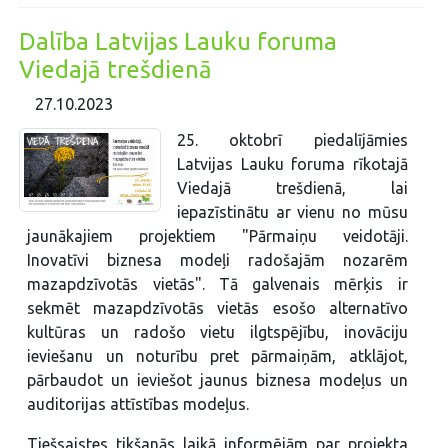
Dalība Latvijas Lauku foruma
Viedajā trešdienā
27.10.2023
25. oktobrī piedalījāmies
Latvijas Lauku foruma rīkotajā
Viedajā trešdienā, lai
iepazīstinātu ar vienu no mūsu
jaunākajiem projektiem "Pārmaiņu veidotāji.
Inovatīvi biznesa modeļi radošajām nozarēm
mazapdzīvotās vietās". Tā galvenais mērķis ir
sekmēt mazapdzīvotās vietās esošo alternatīvo
kultūras un radošo vietu ilgtspējību, inovāciju
ieviešanu un noturību pret pārmaiņām, atklājot,
pārbaudot un ieviešot jaunus biznesa modeļus un
auditorijas attīstības modeļus.
Tiešsaistes tikšanās laikā informējām par projekta