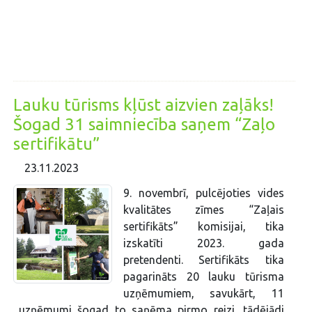
Lauku tūrisms kļūst aizvien zaļāks!
Šogad 31 saimniecība saņem “Zaļo
sertifikātu”
23.11.2023
9. novembrī, pulcējoties vides
kvalitātes zīmes “Zaļais
sertifikāts” komisijai, tika
izskatīti 2023. gada
pretendenti. Sertifikāts tika
pagarināts 20 lauku tūrisma
uzņēmumiem, savukārt, 11
uzņēmumi šogad to saņēma pirmo reizi, tādējādi