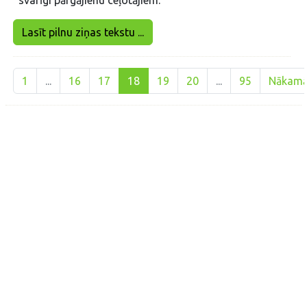
Lasīt pilnu ziņas tekstu ...
1
...
16
17
18
19
20
...
95
Nākam