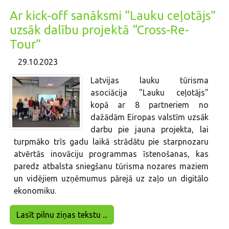
Ar kick-off sanāksmi “Lauku ceļotājs”
uzsāk dalību projektā “Cross-Re-
Tour”
29.10.2023
Latvijas lauku tūrisma
asociācija "Lauku ceļotājs"
kopā ar 8 partneriem no
dažādām Eiropas valstīm uzsāk
darbu pie jauna projekta, lai
turpmāko trīs gadu laikā strādātu pie starpnozaru
atvērtās inovāciju programmas īstenošanas, kas
paredz atbalsta sniegšanu tūrisma nozares maziem
un vidējiem uzņēmumus pārejā uz zaļo un digitālo
ekonomiku.
Lasīt pilnu ziņas tekstu ...