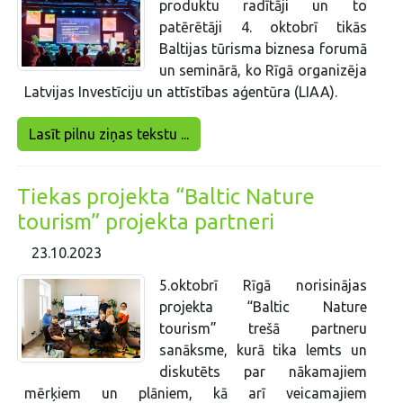
produktu radītāji un to
patērētāji 4. oktobrī tikās
Baltijas tūrisma biznesa forumā
un seminārā, ko Rīgā organizēja
Latvijas Investīciju un attīstības aģentūra (LIAA).
Lasīt pilnu ziņas tekstu ...
Tiekas projekta “Baltic Nature
tourism” projekta partneri
23.10.2023
5.oktobrī Rīgā norisinājas
projekta “Baltic Nature
tourism” trešā partneru
sanāksme, kurā tika lemts un
diskutēts par nākamajiem
mērķiem un plāniem, kā arī veicamajiem