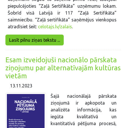
piepulcējoties “Zaļā Sertifikāta” uzņēmumu lokam.
Šobrīd visā Latvijā ir 117 “Zaļā Sertifikāta”
saimniecību. “Zaļā sertifikāta” saņēmējus vienkopus
atradīsiet šeit:
celotajs.lv/zalais
.
Lasīt pilnu ziņas tekstu ...
Esam izveidojuši nacionālo pārskata
ziņojumu par alternatīvajām kultūras
vietām
13.11.2023
Šajā nacionālajā pārskata
ziņojumā ir apkopota un
analizēta informācija, kas
iegūta kvalitatīvā un
kvantitatīvā pētījuma procesā,