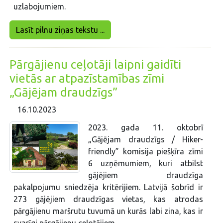
uzlabojumiem.
Lasīt pilnu ziņas tekstu ...
Pārgājienu ceļotāji laipni gaidīti
vietās ar atpazīstamības zīmi
„Gājējam draudzīgs”
16.10.2023
2023. gada 11. oktobrī
„Gājējam draudzīgs / Hiker-
friendly” komisija piešķīra zīmi
6 uzņēmumiem, kuri atbilst
gājējiem draudzīga
pakalpojumu sniedzēja kritērijiem. Latvijā šobrīd ir
273 gājējiem draudzīgas vietas, kas atrodas
pārgājienu maršrutu tuvumā un kurās labi zina, kas ir
svarīgi pārgājienu ceļotājiem.