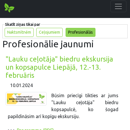
Skatīt ziņas tikai par
Naktsmītnēm
Ceļojumiem
Profesionālās
Profesionālie jaunumi
"Lauku ceļotāja" biedru ekskursija
un kopsapulce Liepājā, 12.-13.
februāris
10.01.2024
Būsim priecīgi tikties ar jums
"Lauku ceļotāja" biedru
kopsapulcē, ko šogad
papildināsim arī kopīgu ekskursiju.