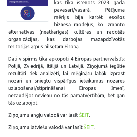
kas tika īstenots 2023. gada
pavasarī/vasarā. Pētījuma
mērķis bija kartēt esošos
biznesa modeļus, ko izmanto
alternatīvas (neatkarīgas) kultūras un radošās
organizācijas, kas darbojas mazapdzīvotās
teritorijās ārpus pilsētām Eiropā.
Dati vispirms tika apkopoti 4 Eiropas partnervalstīs:
Polijā, Zviedrijā, Itālijā un Latvijā. Ziņojumā iegūtie
rezultāti tiek analizēti, lai mēģinātu labāk izprast
nozari un sniegtu vispārīgus ieteikumus nozares
uzlabošanai/stiprināšanai Eiropas līmenī,
nezaudējot nevienu no tās pamatvērtībām, bet gan
tās uzlabojot.
Ziņojumu angļu valodā var lasīt
ŠEIT
.
Ziņojumu latviešu valodā var lasīt
ŠEIT
.