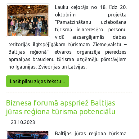
Lauku ceļotājs no 18. līdz 20.
oktobrim projekta
"Pamatzināšanu uzlabošana
tūrismā ieinteresēto personu
vidū aizsargājamās dabas
teritorijās ilgtspējīgākam tūrismam Ziemeļvalstu –
Baltijas reģionā" ietvaros organizēja pieredzes
apmaiņas braucienu tūrisma uzņēmēju pārstāvjiem
no Igaunijas, Zviedrijas un Latvijas.
Lasīt pilnu ziņas tekstu ...
Biznesa forumā apspriež Baltijas
jūras reģiona tūrisma potenciālu
23.10.2023
Baltijas jūras reģiona tūrisma