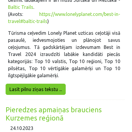
desmit labākajiem ir arī mūsu Jūrtaka un Mežtaka -
Baltic Trails
.
(Avots:
https://www.lonelyplanet.com/best-in-
travel#baltic-trails
)
Tūrisma ceļvedim Lonely Planet uzticas ceļotāji visā
pasaulē, iedvesmojoties un plānojot savus
ceļojumus. Tā gadskārtējam izdevumam Best in
Travel 2024 izraudzīti labākie kandidāti piecās
kategorijās: Top 10 valstis, Top 10 reģioni, Top 10
pilsētas, Top 10 vērtīgākie galamērķi un Top 10
ilgtspējīgākie galamērķi.
Lasīt pilnu ziņas tekstu ...
Pieredzes apmaiņas brauciens
Kurzemes reģionā
24.10.2023