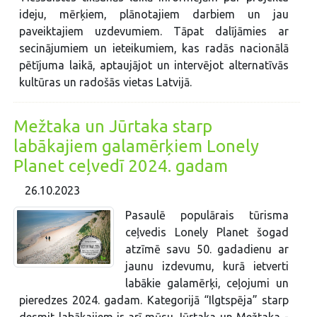
ideju, mērķiem, plānotajiem darbiem un jau
paveiktajiem uzdevumiem. Tāpat dalījāmies ar
secinājumiem un ieteikumiem, kas radās nacionālā
pētījuma laikā, aptaujājot un intervējot alternatīvās
kultūras un radošās vietas Latvijā.
Mežtaka un Jūrtaka starp
labākajiem galamērķiem Lonely
Planet ceļvedī 2024. gadam
26.10.2023
Pasaulē populārais tūrisma
ceļvedis Lonely Planet šogad
atzīmē savu 50. gadadienu ar
jaunu izdevumu, kurā ietverti
labākie galamērķi, ceļojumi un
pieredzes 2024. gadam. Kategorijā “Ilgtspēja” starp