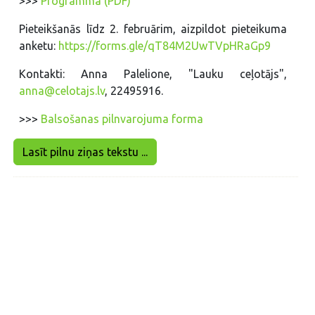
>>>
Programma (PDF)
Pieteikšanās līdz 2. februārim, aizpildot pieteikuma
anketu:
https://forms.gle/qT84M2UwTVpHRaGp9
Kontakti: Anna Palelione, "Lauku ceļotājs",
anna@celotajs.lv
, 22495916.
>>>
Balsošanas pilnvarojuma forma
Lasīt pilnu ziņas tekstu ...