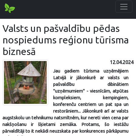
Valsts un pašvaldību pēdas
nospiedums reģionu tūrisma
biznesā
12.04.2024
Jau gadiem tūrisma uzņēmējiem
Latvijā ir jākonkurē ar valsts un
pašvaldību dibinātiem
"uzņēmumiem" - viesnīcām, atpūtas
kompleksiem, kempingiem,
konferenču centriem un pat spa un
restorāniem... Jākonkurē arī ar valsts
augstskolu un tehnikumu natsmītnēm, kur nereti vien cena par
nakšņošanu ir šķietami zemāka. Protams, šo iestāžu
pārvaldītāji to it nekādi neuzskata par konkurences pārkāpumu