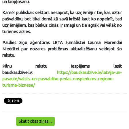
un kropļošanu.
Kamēr publiskais sektors nesaprot, ka uzņēmēji ir tie, kas uztur
pašvaldību, bet tikai domā kā savā krēslā kaut ko nopelnīt, tad
uzņēmējiem, kas blakus cīnās, ir smagi un tie agrāk vai vēlāk no
turienes aizies.
Paldies ziņu aģentūras LETA žurnālistei Laumai Marendai
Niedrītei par nozares problēmas aktualizēšanu veidojot šo
rakstu.
Pilnu rakstu iespējams lasīt
bauskasdzive.lv:
https://bauskasdzive.lv/latvija-un-
pasaule/valsts-un-pasvaldibu-pedas-nospiedums-regionu-
turisma-biznesa/
Skatīt citas ziņas ...